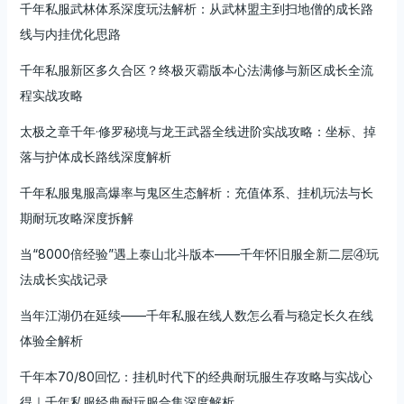
千年私服武林体系深度玩法解析：从武林盟主到扫地僧的成长路
线与内挂优化思路
千年私服新区多久合区？终极灭霸版本心法满修与新区成长全流
程实战攻略
太极之章千年·修罗秘境与龙王武器全线进阶实战攻略：坐标、掉
落与护体成长路线深度解析
千年私服鬼服高爆率与鬼区生态解析：充值体系、挂机玩法与长
期耐玩攻略深度拆解
当“8000倍经验”遇上泰山北斗版本——千年怀旧服全新二层④玩
法成长实战记录
当年江湖仍在延续——千年私服在线人数怎么看与稳定长久在线
体验全解析
千年本70/80回忆：挂机时代下的经典耐玩服生存攻略与实战心
得｜千年私服经典耐玩服合集深度解析