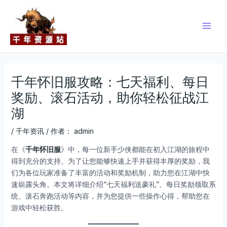
跳
Post
Main
至
navigation
Men
内
容
千年怀旧服攻略：七天福利、每日
奖励、滚石活动，助你轻松征战江
湖
/
千年资讯
/ 作者：
admin
在《
千年怀旧服
》中，每一位新手少侠都能在初入江湖的旅程中
得到充分的支持。为了让您能够快速上手并获得丰厚的奖励，我
们为各位玩家准备了丰富的活动和奖励机制，助力您在江湖中快
速崭露头角。本文将详细介绍“七天福利送豪礼”、每日奖励领取系
统、滚石奔跑活动等内容，并为您提供一些操作心得，帮助您在
游戏中轻松获胜。