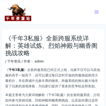
跳
Post
Main
至
navigation
Men
内
容
《千年3私服》全新跨服系统详
解：英雄试炼、烈焰神殿与幽香阁
挑战攻略
/
千年资讯
/ 作者：
admin
《
千年3私服
》全新跨服系统已经正式上线，玩家不仅可以与其他
服的高手一较高下，还可以通过每日定时开放的跨服挑战获得大
量积分，并在商城中兑换丰厚的物资。跨服系统的推出极大地丰
富了玩家的游戏体验，为玩家们提供了更多的竞争机会和奖励。
本篇文章将为大家详细解析《千年3私服》的全新跨服系统，介绍
如何参与英雄试炼、烈焰神殿和幽香阁挑战，以及如何通过这些
活动获得积分并兑换商城物资。同时，结合玩家的操作心得，为