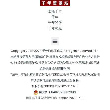
巅峰千年
千年
千年私服
千年私服
M
e
n
Copyright 2018-2024 千年游戏工作室 All Rights Reserved (注：
u
本站只接受官方授权游戏广告,非官方授权游戏请办理广告业务之前告
知本站)拒绝盗版游戏 注意自我保护 谨防受骗上当 适度游戏益脑 沉迷
游戏伤身 合理安排时间
*注释：本站发布所有游戏信息,均来自互联网,与本站无关,请玩家仔细
辨认游戏信息的真实性,避免上当受骗.
版权所有
豫ICP备2022027117号-3
网安备 41140202000293号
增值电信业务经营许可证：豫B2-20230699