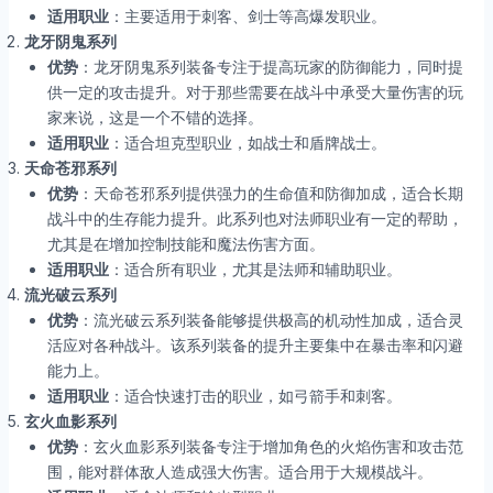
适用职业
：主要适用于刺客、剑士等高爆发职业。
龙牙阴鬼系列
优势
：龙牙阴鬼系列装备专注于提高玩家的防御能力，同时提
供一定的攻击提升。对于那些需要在战斗中承受大量伤害的玩
家来说，这是一个不错的选择。
适用职业
：适合坦克型职业，如战士和盾牌战士。
天命苍邪系列
优势
：天命苍邪系列提供强力的生命值和防御加成，适合长期
战斗中的生存能力提升。此系列也对法师职业有一定的帮助，
尤其是在增加控制技能和魔法伤害方面。
适用职业
：适合所有职业，尤其是法师和辅助职业。
流光破云系列
优势
：流光破云系列装备能够提供极高的机动性加成，适合灵
活应对各种战斗。该系列装备的提升主要集中在暴击率和闪避
能力上。
适用职业
：适合快速打击的职业，如弓箭手和刺客。
玄火血影系列
优势
：玄火血影系列装备专注于增加角色的火焰伤害和攻击范
围，能对群体敌人造成强大伤害。适合用于大规模战斗。