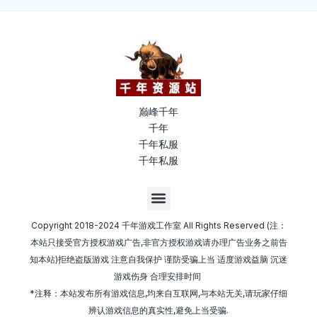
巅峰千年
千年
千年私服
千年私服
M
e
n
Copyright 2018-2024 千年游戏工作室 All Rights Reserved (注：
u
本站只接受官方授权游戏广告,非官方授权游戏请办理广告业务之前告
知本站)拒绝盗版游戏 注意自我保护 谨防受骗上当 适度游戏益脑 沉迷
游戏伤身 合理安排时间
*注释：本站发布所有游戏信息,均来自互联网,与本站无关,请玩家仔细
辨认游戏信息的真实性,避免上当受骗.