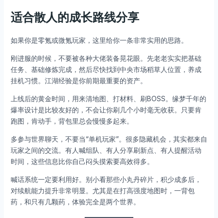
适合散人的成长路线分享
如果你是零氪或微氪玩家，这里给你一条非常实用的思路。
刚进服的时候，不要被各种大佬装备晃花眼。先老老实实把基础
任务、基础修炼完成，然后尽快找到中央市场稻草人位置，养成
挂机习惯。江湖经验是你前期最重要的资产。
上线后的黄金时间，用来清地图、打材料、刷BOSS。缘梦千年的
爆率设计是比较友好的，不会让你刷几个小时毫无收获。只要肯
跑图，肯动手，背包里总会慢慢多起来。
多参与世界聊天，不要当“单机玩家”。很多隐藏机会，其实都来自
玩家之间的交流。有人喊组队、有人分享刷新点、有人提醒活动
时间，这些信息比你自己闷头摸索要高效得多。
喊话系统一定要利用好。别小看那些小丸丹碎片，积少成多后，
对续航能力提升非常明显。尤其是在打高强度地图时，一背包
药，和只有几颗药，体验完全是两个世界。