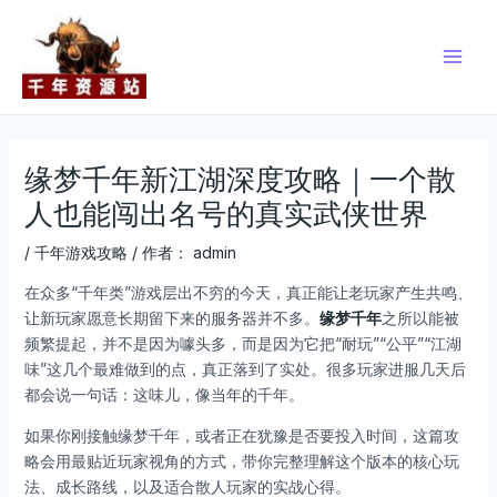
跳
Post
Main
至
navigation
Men
内
容
缘梦千年新江湖深度攻略｜一个散
人也能闯出名号的真实武侠世界
/
千年游戏攻略
/ 作者：
admin
在众多“千年类”游戏层出不穷的今天，真正能让老玩家产生共鸣、
让新玩家愿意长期留下来的服务器并不多。
缘梦千年
之所以能被
频繁提起，并不是因为噱头多，而是因为它把“耐玩”“公平”“江湖
味”这几个最难做到的点，真正落到了实处。很多玩家进服几天后
都会说一句话：这味儿，像当年的千年。
如果你刚接触缘梦千年，或者正在犹豫是否要投入时间，这篇攻
略会用最贴近玩家视角的方式，带你完整理解这个版本的核心玩
法、成长路线，以及适合散人玩家的实战心得。