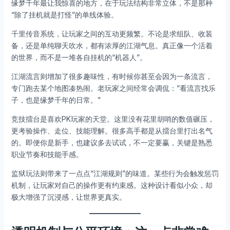
缘梦千年最让我惊喜的地方，在于玩法结构非常立体，不是那种
“除了挂机就是打怪”的单线体验。
千里传音系统，让玩家之间的互动更频繁。不论是求组队、收装
备，还是单纯聊天吹水，都有浓厚的江湖气息。真正像一个活着
的世界，而不是一堆各自挂机的“机器人”。
江湖流言则增加了很多趣味性，有时候你甚至会因为一条流言，
专门跑去某个地图凑热闹。老玩家之间经常会调侃：“看流言找乐
子，也是缘梦千年的日常。”
竞技擂台是喜欢PK玩家的天堂。这里没有花里胡哨的数值碾压，
更考验操作、走位、技能理解。很多高手都是从擂台里打出名气
的。即便你是新手，也建议多去试试，不一定要赢，关键是熟悉
职业节奏和技能手感。
监狱玩法则带来了一点点“江湖规则”的味道。某些行为会触发惩罚
机制，让玩家对自己的操作更有约束感。这种设计看似小众，却
极大增强了沉浸感，让世界更真实。