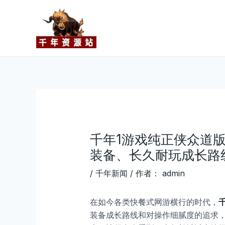
跳
Post
至
navigation
内
容
千年1游戏纯正侠众道
装备、长久耐玩成长路
/
千年新闻
/ 作者：
admin
在如今各类快餐式网游横行的时代，
装备成长路线和对操作细腻度的追求