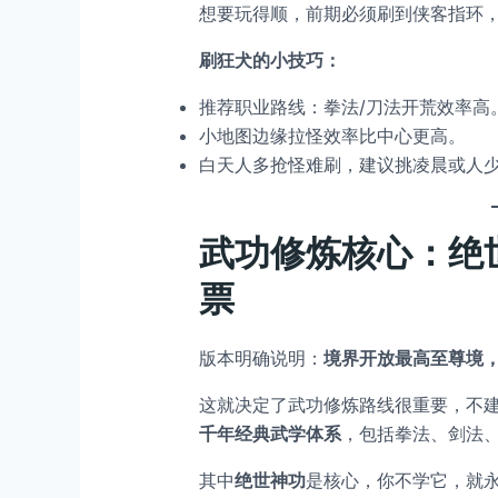
想要玩得顺，前期必须刷到侠客指环
刷狂犬的小技巧：
推荐职业路线：拳法/刀法开荒效率高
小地图边缘拉怪效率比中心更高。
白天人多抢怪难刷，建议挑凌晨或人
武功修炼核心：绝
票
版本明确说明：
境界开放最高至尊境
这就决定了武功修炼路线很重要，不
千年经典武学体系
，包括拳法、剑法
其中
绝世神功
是核心，你不学它，就