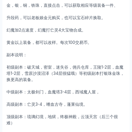
金，银，铜，铁珠，直接点击，可以获取相应等级装备一件、
升段药，可以老板娘金元购买，也可以宝石碎片换取。
幻魔加2点速度，幻魔打亡灵4大宝物合成。
黄金以上装备，都可以改样。每次100交易币。
副本说明：
初级副本：破天城，密室，迷失谷，佣兵仓库，王陵1-2层，血魔
塔1-2层，雪原沙漠沼泽（34层很猛哦）等初级副本打银珠金珠，
换更高的装备。
中级副本：太极剑门，血魔塔3-4层，西域魔人屋，
高级副本：亡灵3-4，嗜血古寺，蓬莱仙境。
顶级副本：琉璃幻境，地狱，终极神殿，云顶天宫（后三个很
难）