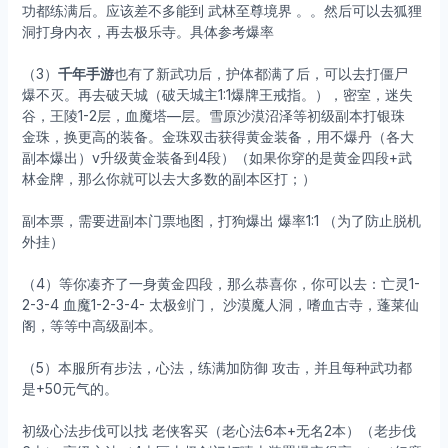
功都练满后。应该差不多能到 武林至尊境界 。。然后可以去狐狸
洞打身内衣，再去极乐寺。具体参考爆率
（3）
千年手游
也有了新武功后，护体都满了后，可以去打僵尸
爆不灭。再去破天城（破天城主1:1爆牌王戒指。），密室，迷失
谷，王陵1-2层，血魔塔—层。雪原沙漠沼泽等初级副本打银珠
金珠，换更高的装备。金珠双击获得黄金装备，用不爆丹（各大
副本爆出）v升级黄金装备到4段）（如果你穿的是黄金四段+武
林金牌，那么你就可以去大多数的副本区打；）
副本票，需要进副本门票地图，打狗爆出 爆率1:1 （为了防止脱机
外挂）
（4）等你凑齐了一身黄金四段，那么恭喜你，你可以去：亡灵1-
2-3-4 血魔1-2-3-4- 太极剑门， 沙漠魔人洞，嗜血古寺，蓬莱仙
阁，等等中高级副本。
（5）本服所有步法，心法，练满加防御 攻击，并且每种武功都
是+50元气的。
初级心法步伐可以找 老侠客买（老心法6本+无名2本）（老步伐