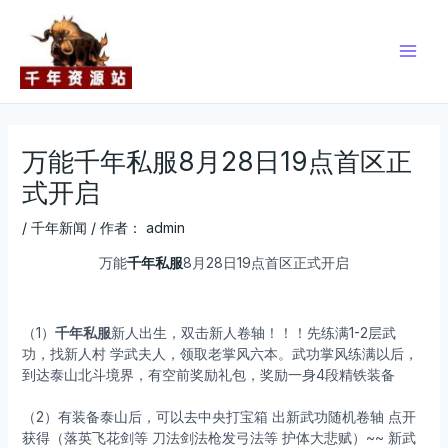
跳
Post
Main
至
navigation
Men
内
容
万能千年私服8月28日19点首区正
式开启
/
千年新闻
/ 作者：
admin
万能
千年私服
8月28日19点首区正式开启
（1）
千年私服
新人出生，双击新人卷轴！！！先练满1-2层武
功，找新人村 学武夫人，领取老掌风六本。武功掌风练满以后，
到达泰山北斗境界，有空前奖励礼包，奖励一身4段精铁装备
（2）有装备泰山后，可以去中央打宝箱 出新武功随机卷轴 点开
获得（落英飞花剑等 刀法剑法枪发弓法等 护体大悲赋）~~ 新武