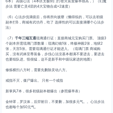
6本） 高级心法（4本区太极剑门打喷火装置爆率很高，）（幻魔
步法 需要亡灵4层的4大宝物合成+2速度）
（6）心法步伐满级后，你将所向披靡（懒得练的，可以去初级
副本打B，商城有武功丹，吃了 选择性的可以直接满哪个心法步
法）
（7）
千年三端互通
琉璃通行证：直接商城元宝购买门票。 顶级3
个副本所需琉璃门票数量：琉璃幻镜1张，终极神殿2张，地狱2
张，天宫5张。需要琉璃通行证才能进入。（琉璃门票 商城购
买，没有武林至尊装备，步伐心法没基本都满不要进去，要进去
也要组队进。怪很猛，这不是新手和中级玩家进的地图）
修炼横扫八方时，需要先删除灵动八方。
戒指不灭，僵尸爆出。 只有一个戒指
新掌风7本，很多初级副本都爆出（参照爆率表）
金钟罩，罗汉体，后羿射日，不要删，加很多元气。。心法步法
也都每个加50元气。