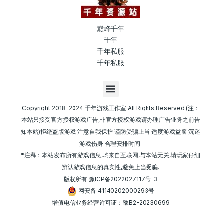
巅峰千年
千年
千年私服
千年私服
M
e
n
Copyright 2018-2024 千年游戏工作室 All Rights Reserved (注：
u
本站只接受官方授权游戏广告,非官方授权游戏请办理广告业务之前告
知本站)拒绝盗版游戏 注意自我保护 谨防受骗上当 适度游戏益脑 沉迷
游戏伤身 合理安排时间
*注释：本站发布所有游戏信息,均来自互联网,与本站无关,请玩家仔细
辨认游戏信息的真实性,避免上当受骗.
版权所有
豫ICP备2022027117号-3
网安备 41140202000293号
增值电信业务经营许可证：豫B2-20230699