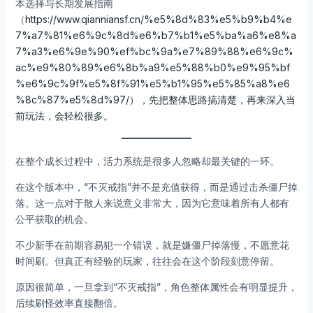
本选择与长期发展指南
（
https://www.qianniansf.cn/%e5%8d%83%e5%b9%b4%e
7%a7%81%e6%9c%8d%e6%b7%b1%e5%ba%a6%e8%a
7%a3%e6%9e%90%ef%bc%9a%e7%89%88%e6%9c%
ac%e9%80%89%e6%8b%a9%e5%88%b0%e9%95%bf
%e6%9c%9f%e5%8f%91%e5%b1%95%e5%85%a8%e6
%8c%87%e5%8d%97/），先把整体思路搞清楚，再来深入当
前玩法，会轻松很多。
在整个成长过程中，活力系统是很多人忽略却最关键的一环。
在这个版本中，“不灭戒指”并不是充值获得，而是通过击杀僵尸掉
落。这一点对于散人来说意义非常大，因为它意味着所有人都有
公平获取的机会。
不少新手在前期容易犯一个错误，就是嫌僵尸掉落慢，不愿意花
时间刷。但真正有经验的玩家，往往会在这个阶段刻意停留。
原因很简单，一旦拿到“不灭戒指”，角色整体属性会有明显提升，
后续刷怪效率直接翻倍。