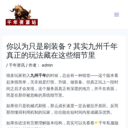
跳
Post
Main
至
navigation
Men
内
容
你以为只是刷装备？其实九州千年
真正的玩法藏在这些细节里
/
千年资讯
/ 作者：
admin
很多玩家初入
九州千年
的时候，总会有一种错觉——这个版本看
起来很简单，无非就是打怪、升级、做装备。但真正玩上一段时
间之后才会发现，这个服务器真正有深度的地方，并不在表面，
而是在那些被忽略的系统细节里。
如果你只是机械式刷怪，那么成长速度一定会被拉开差距。反而
那些懂得利用机制的玩家，往往能在短时间内形成碾压优势。
如果你还没有完整理解版本结构，其实可以先看看
千年私服版