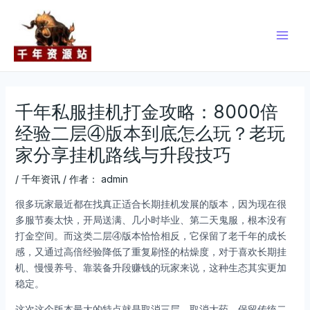
跳
Post
Main
至
navigation
Men
内
容
千年私服挂机打金攻略：8000倍
经验二层④版本到底怎么玩？老玩
家分享挂机路线与升段技巧
/
千年资讯
/ 作者：
admin
很多玩家最近都在找真正适合长期挂机发展的版本，因为现在很
多服节奏太快，开局送满、几小时毕业、第二天鬼服，根本没有
打金空间。而这类二层④版本恰恰相反，它保留了老千年的成长
感，又通过高倍经验降低了重复刷怪的枯燥度，对于喜欢长期挂
机、慢慢养号、靠装备升段赚钱的玩家来说，这种生态其实更加
稳定。
这次这个版本最大的特点就是取消三层、取消大药，保留传统二