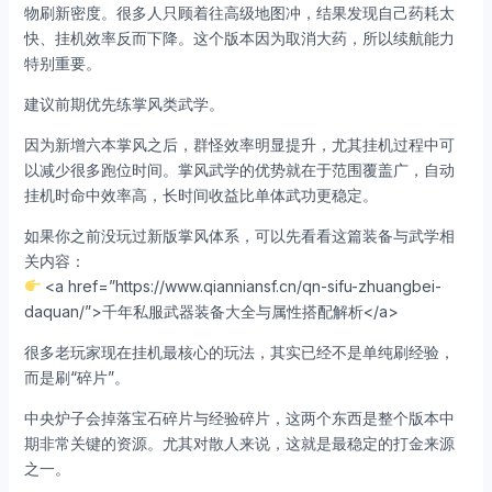
物刷新密度。很多人只顾着往高级地图冲，结果发现自己药耗太
快、挂机效率反而下降。这个版本因为取消大药，所以续航能力
特别重要。
建议前期优先练掌风类武学。
因为新增六本掌风之后，群怪效率明显提升，尤其挂机过程中可
以减少很多跑位时间。掌风武学的优势就在于范围覆盖广，自动
挂机时命中效率高，长时间收益比单体武功更稳定。
如果你之前没玩过新版掌风体系，可以先看看这篇装备与武学相
关内容：
<a href=”https://www.qianniansf.cn/qn-sifu-zhuangbei-
daquan/”>千年私服武器装备大全与属性搭配解析</a>
很多老玩家现在挂机最核心的玩法，其实已经不是单纯刷经验，
而是刷“碎片”。
中央炉子会掉落宝石碎片与经验碎片，这两个东西是整个版本中
期非常关键的资源。尤其对散人来说，这就是最稳定的打金来源
之一。