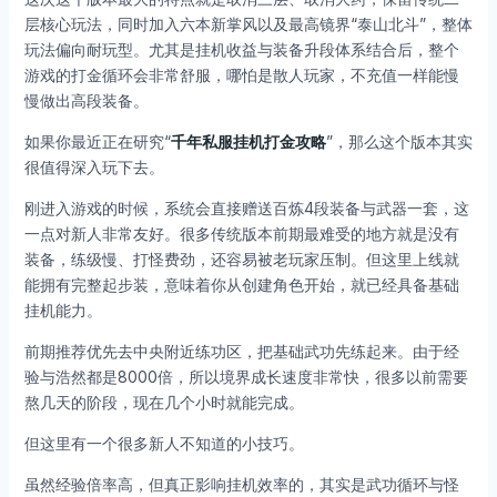
层核心玩法，同时加入六本新掌风以及最高镜界“泰山北斗”，整体
玩法偏向耐玩型。尤其是挂机收益与装备升段体系结合后，整个
游戏的打金循环会非常舒服，哪怕是散人玩家，不充值一样能慢
慢做出高段装备。
如果你最近正在研究“
千年私服挂机打金攻略
”，那么这个版本其实
很值得深入玩下去。
刚进入游戏的时候，系统会直接赠送百炼4段装备与武器一套，这
一点对新人非常友好。很多传统版本前期最难受的地方就是没有
装备，练级慢、打怪费劲，还容易被老玩家压制。但这里上线就
能拥有完整起步装，意味着你从创建角色开始，就已经具备基础
挂机能力。
前期推荐优先去中央附近练功区，把基础武功先练起来。由于经
验与浩然都是8000倍，所以境界成长速度非常快，很多以前需要
熬几天的阶段，现在几个小时就能完成。
但这里有一个很多新人不知道的小技巧。
虽然经验倍率高，但真正影响挂机效率的，其实是武功循环与怪