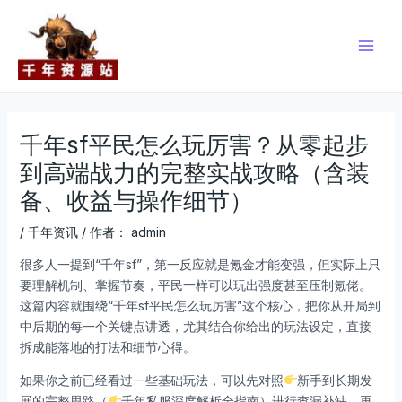
跳
Post
Main
至
navigation
Men
内
容
千年sf平民怎么玩厉害？从零起步
到高端战力的完整实战攻略（含装
备、收益与操作细节）
/
千年资讯
/ 作者：
admin
很多人一提到“千年sf”，第一反应就是氪金才能变强，但实际上只
要理解机制、掌握节奏，平民一样可以玩出强度甚至压制氪佬。
这篇内容就围绕“千年sf平民怎么玩厉害”这个核心，把你从开局到
中后期的每一个关键点讲透，尤其结合你给出的玩法设定，直接
拆成能落地的打法和细节心得。
如果你之前已经看过一些基础玩法，可以先对照
新手到长期发
展的完整思路（
千年私服深度解析全指南）进行查漏补缺，再