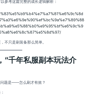
可以参考这篇完整的成长逻辑解析：
%e5%8d%83%e5%b9%b4%e7%a7%81%e6%9c%8d
7%a3%e6%9e%90%ef%bc%9a%e7%89%88
8b%a9%e5%88%b0%e9%95%bf%e6%9c%9
5%a8%e6%8c%87%e5%8d%97/
展，不只是刷装备那么简单。
，“千年私服副本玩法介
但问题是——怎么刷才有效？
奏：