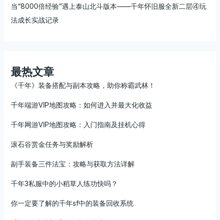
当“8000倍经验”遇上泰山北斗版本——千年怀旧服全新二层④玩
法成长实战记录
最热文章
《千年》装备搭配与副本攻略，助你称霸武林！
千年端游VIP地图攻略：如何进入并最大化收益
千年网游VIP地图攻略：入门指南及挂机心得
滚石谷赏金任务与奖励解析
副手装备三件法宝：攻略与获取方法详解
千年3私服中的小稻草人练功快吗？
你一定要了解的千年sf中的装备回收系统