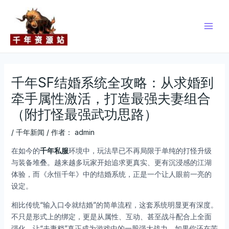
跳
Post
Main
至
navigation
Men
内
容
千年SF结婚系统全攻略：从求婚到
牵手属性激活，打造最强夫妻组合
（附打怪最强武功思路）
/
千年新闻
/ 作者：
admin
在如今的
千年私服
环境中，玩法早已不再局限于单纯的打怪升级
与装备堆叠。越来越多玩家开始追求更真实、更有沉浸感的江湖
体验，而《永恒千年》中的结婚系统，正是一个让人眼前一亮的
设定。
相比传统“输入口令就结婚”的简单流程，这套系统明显更有深度。
不只是形式上的绑定，更是从属性、互动、甚至战斗配合上全面
强化，让“夫妻档”真正成为游戏中的一股强大战力。如果你还在苦