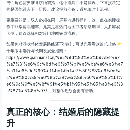
男性角色需要准备求婚戒指，这个道具并不是摆设，它直接决定
你是否能进入下一阶段。建议提前准备，避免临时卡流程。
更重要的是，双方必须在同一屏幕内进行操作，这一点在实际操
作中非常容易翻车。尤其是在热门地图或者活动期间，人多容易
卡位，建议选择相对冷门地图完成流程。
如果你对游戏整体发展路线还不清晰，可以先看看这篇总攻略
千年版本选择与长期发展全指南：
https://www.qianniansf.cn/%e5%8d%83%e5%b9%b4%e7
%a7%81%e6%9c%8d%e6%b7%b1%e5%ba%a6%e8%a7
%a3%e6%9e%90%ef%bc%9a%e7%89%88%e6%9c%a
c%e9%80%89%e6%8b%a9%e5%88%b0%e9%95%bf%
e6%9c%9f%e5%8f%91%e5%b1%95%e5%85%a8%e6%8
c%87%e5%8d%97/
，对整体规划会更有帮助。
真正的核心：结婚后的隐藏提
升