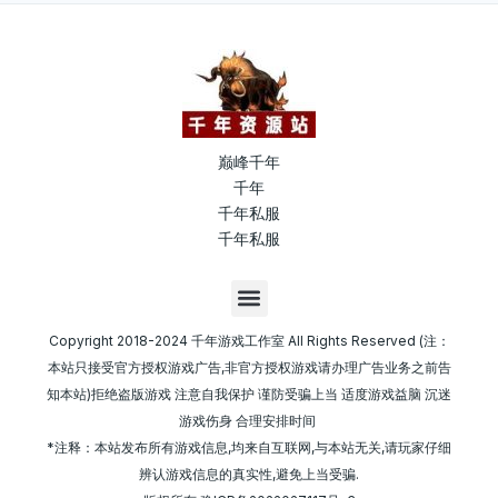
巅峰千年
千年
千年私服
千年私服
M
e
n
Copyright 2018-2024 千年游戏工作室 All Rights Reserved (注：
u
本站只接受官方授权游戏广告,非官方授权游戏请办理广告业务之前告
知本站)拒绝盗版游戏 注意自我保护 谨防受骗上当 适度游戏益脑 沉迷
游戏伤身 合理安排时间
*注释：本站发布所有游戏信息,均来自互联网,与本站无关,请玩家仔细
辨认游戏信息的真实性,避免上当受骗.