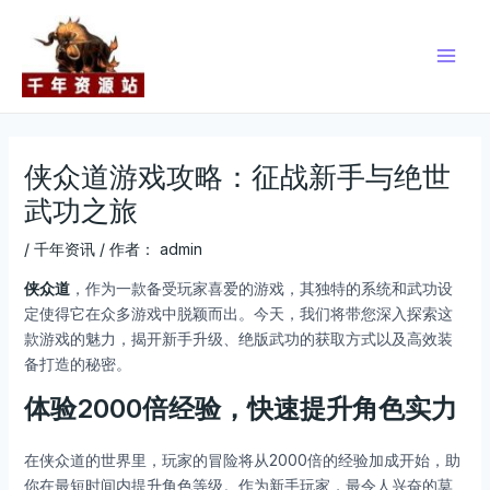
跳
Post
Main
至
navigation
Men
内
容
侠众道游戏攻略：征战新手与绝世
武功之旅
/
千年资讯
/ 作者：
admin
侠众道
，作为一款备受玩家喜爱的游戏，其独特的系统和武功设
定使得它在众多游戏中脱颖而出。今天，我们将带您深入探索这
款游戏的魅力，揭开新手升级、绝版武功的获取方式以及高效装
备打造的秘密。
体验2000倍经验，快速提升角色实力
在侠众道的世界里，玩家的冒险将从2000倍的经验加成开始，助
你在最短时间内提升角色等级。作为新手玩家，最令人兴奋的莫