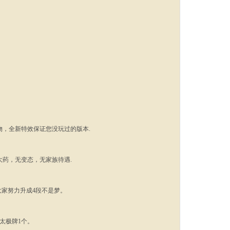
物，全新特效保证您没玩过的版本.
大药，无变态，无家族待遇.
，只要大家努力升成4段不是梦。
，太极牌1个。