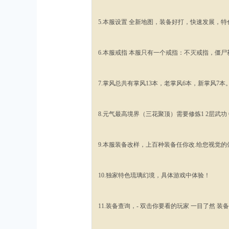
5.本服设置 全新地图，装备好打，快速发展，特
6.本服戒指 本服只有一个戒指：不灭戒指，僵尸
7.掌风总共有掌风13本，老掌风6本，新掌风7本
8.元气最高境界（三花聚顶）需要修炼1 2层武功
9.本服装备改样，上百种装备任你改.给您视觉的
10.独家特色琉璃幻境，具体游戏中体验！
11.装备查询，- 双击你要看的玩家 一目了然 