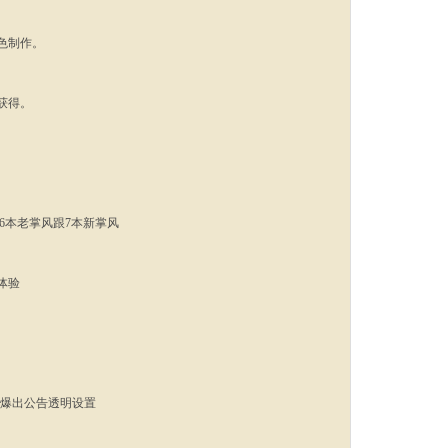
色制作。
获得。
。
 6本老掌风跟7本新掌风
体验
装备爆出公告透明设置