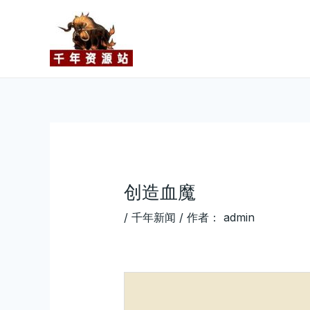
Post
跳
navigation
至
内
容
创造血魔
/
千年新闻
/ 作者：
admin