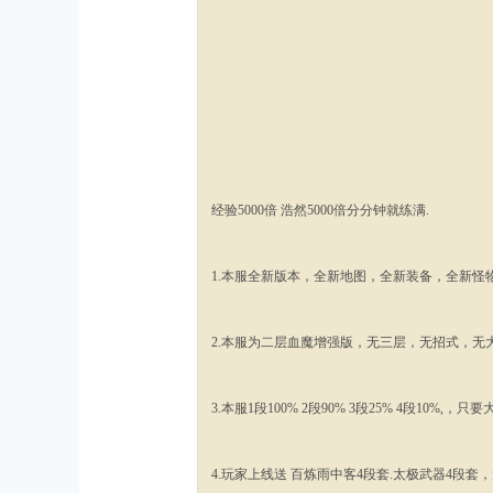
经验5000倍 浩然5000倍分分钟就练满.
1.本服全新版本，全新地图，全新装备，全新怪
2.本服为二层血魔增强版，无三层，无招式，无
3.本服1段100% 2段90% 3段25% 4段10%,
4.玩家上线送 百炼雨中客4段套.太极武器4段套