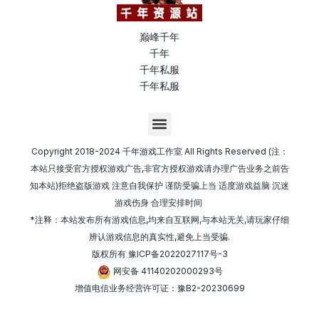
巅峰千年
千年
千年私服
千年私服
M
e
n
Copyright 2018-2024 千年游戏工作室 All Rights Reserved (注：
u
本站只接受官方授权游戏广告,非官方授权游戏请办理广告业务之前告
知本站)拒绝盗版游戏 注意自我保护 谨防受骗上当 适度游戏益脑 沉迷
游戏伤身 合理安排时间
*注释：本站发布所有游戏信息,均来自互联网,与本站无关,请玩家仔细
辨认游戏信息的真实性,避免上当受骗.
版权所有
豫ICP备2022027117号-3
网安备 41140202000293号
增值电信业务经营许可证：豫B2-20230699