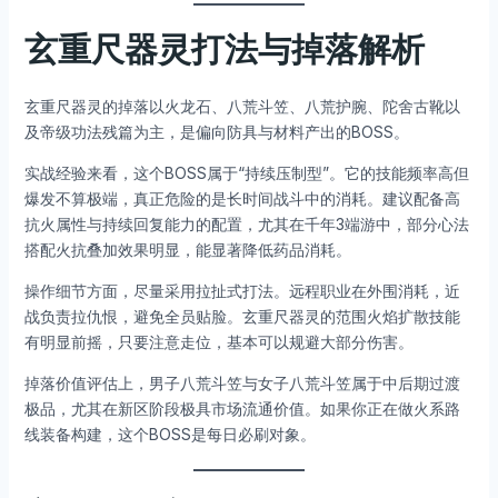
玄重尺器灵打法与掉落解析
玄重尺器灵的掉落以火龙石、八荒斗笠、八荒护腕、陀舍古靴以
及帝级功法残篇为主，是偏向防具与材料产出的BOSS。
实战经验来看，这个BOSS属于“持续压制型”。它的技能频率高但
爆发不算极端，真正危险的是长时间战斗中的消耗。建议配备高
抗火属性与持续回复能力的配置，尤其在千年3端游中，部分心法
搭配火抗叠加效果明显，能显著降低药品消耗。
操作细节方面，尽量采用拉扯式打法。远程职业在外围消耗，近
战负责拉仇恨，避免全员贴脸。玄重尺器灵的范围火焰扩散技能
有明显前摇，只要注意走位，基本可以规避大部分伤害。
掉落价值评估上，男子八荒斗笠与女子八荒斗笠属于中后期过渡
极品，尤其在新区阶段极具市场流通价值。如果你正在做火系路
线装备构建，这个BOSS是每日必刷对象。