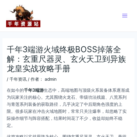
跳
Post
Main
至
navigation
Men
内
容
千年3端游火域终极BOSS掉落全
解：玄重尺器灵、玄火天卫到异族
龙皇实战攻略手册
/
千年资讯
/ 作者：
admin
在如今的
千年3端游
生态中，高端地图与顶级火系装备体系逐渐成
为玩家关注的核心。尤其围绕火龙石、帝级功法残篇、八荒系列
与青莲系列装备的获取路径，几乎决定了中后期角色强度的上
限。很多玩家在冲击火域地图时，常常只关注爆率，却忽略了实
际操作细节与阵容搭配，结果时间花了不少，收益却始终不稳
定。
这篇攻略以实战思路为核心，围绕玄重尺器灵、玄火天卫、曼巴