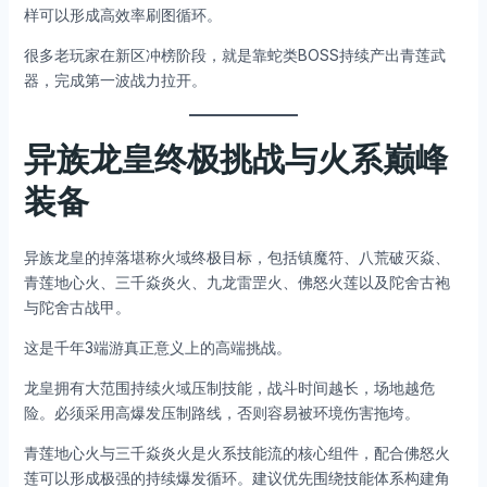
样可以形成高效率刷图循环。
很多老玩家在新区冲榜阶段，就是靠蛇类BOSS持续产出青莲武
器，完成第一波战力拉开。
异族龙皇终极挑战与火系巅峰
装备
异族龙皇的掉落堪称火域终极目标，包括镇魔符、八荒破灭焱、
青莲地心火、三千焱炎火、九龙雷罡火、佛怒火莲以及陀舍古袍
与陀舍古战甲。
这是千年3端游真正意义上的高端挑战。
龙皇拥有大范围持续火域压制技能，战斗时间越长，场地越危
险。必须采用高爆发压制路线，否则容易被环境伤害拖垮。
青莲地心火与三千焱炎火是火系技能流的核心组件，配合佛怒火
莲可以形成极强的持续爆发循环。建议优先围绕技能体系构建角