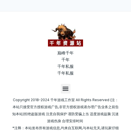
巅峰千年
千年
千年私服
千年私服
M
e
n
Copyright 2018-2024 千年游戏工作室 All Rights Reserved (注：
u
本站只接受官方授权游戏广告,非官方授权游戏请办理广告业务之前告
知本站)拒绝盗版游戏 注意自我保护 谨防受骗上当 适度游戏益脑 沉迷
游戏伤身 合理安排时间
*注释：本站发布所有游戏信息,均来自互联网,与本站无关,请玩家仔细