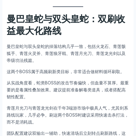
曼巴皇蛇与双头皇蛇：双刷收
益最大化路线
曼巴皇蛇与双头皇蛇的掉落结构几乎一致，包括火龙石、青莲骸
狐手、青莲火灵斧、青莲狼牙戟、青莲月光刀、青莲龙光剑以及
帝级功法残篇。
这两个BOSS属于高频刷新类目标，非常适合做材料循环刷取。
从实战角度看，蛇类BOSS的攻击节奏偏快，但血量不算厚。最重
要的是毒属性叠加效果。建议提前准备解毒类道具，或者搭配高
韧性配置。
青莲月光刀与青莲龙光剑在千年3端游市场中极具人气，尤其剑系
路线玩家，几乎必争。刷这两个BOSS时建议采用快速击杀打法，
而不是消耗战。
团队配置建议双输出一辅助，快速清场后立刻转点刷新路线，这