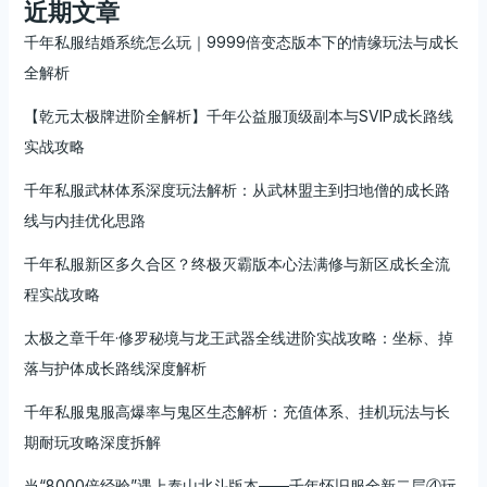
近期文章
千年私服结婚系统怎么玩｜9999倍变态版本下的情缘玩法与成长
全解析
【乾元太极牌进阶全解析】千年公益服顶级副本与SVIP成长路线
实战攻略
千年私服武林体系深度玩法解析：从武林盟主到扫地僧的成长路
线与内挂优化思路
千年私服新区多久合区？终极灭霸版本心法满修与新区成长全流
程实战攻略
太极之章千年·修罗秘境与龙王武器全线进阶实战攻略：坐标、掉
落与护体成长路线深度解析
千年私服鬼服高爆率与鬼区生态解析：充值体系、挂机玩法与长
期耐玩攻略深度拆解
当“8000倍经验”遇上泰山北斗版本——千年怀旧服全新二层④玩