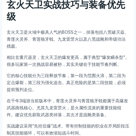
玄火天卫实战技巧与装备优先
级
玄火天卫是火域中极具人气的BOSS之一，掉落包括八荒破灭焱、
青莲火灵斧、青莲狼牙戟、九龙雷罡火以及八荒战靴和帝级功法
残篇。
相比玄重尺器灵，玄火天卫的爆发更高，属于典型“爆发瞬杀型”。
很多玩家第一次挑战容易被秒，其实关键在于技能节奏判断。
它的核心技能分为三段释放节奏，第一段为范围火浪，第二段为
定点爆裂，第三段为强化追击。真正危险的是第二段技能，必须
提前预判走位。
在千年3端游当前版本中，青莲火灵斧与青莲狼牙戟都属于高爆发
武器路线核心。尤其九龙雷罡火，是火属性流派的重要技能组
件。建议优先获取武器类掉落，其次才是战靴类装备。
实战建议采用“先控后爆”战术。带有控制技能的职业在开局阶段压
制其技能循环，可以有效缩短战斗时间。