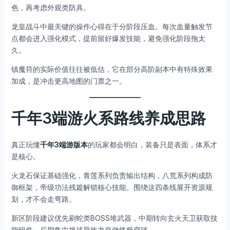
色，再考虑外观类防具。
龙皇战斗中最关键的操作心得在于分阶段压血。每次血量触发节
点都会进入强化模式，提前留好爆发技能，避免强化阶段拖太
久。
镇魔符的实际价值往往被低估，它在部分高阶副本中有特殊效果
加成，是冲击更高地图的门票之一。
千年3端游火系路线养成思路
真正玩懂
千年3端游版本
的玩家都会明白，装备只是表面，体系才
是核心。
火龙石保证基础强化，青莲系列负责输出结构，八荒系列构成防
御框架，帝级功法残篇解锁核心技能。围绕这四条线展开资源规
划，才不会走弯路。
新区阶段建议优先刷蛇类BOSS堆武器，中期转向玄火天卫获取技
能组件，后期集中挑战异族龙皇做终极突破。