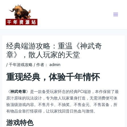
跳
Post
Main
至
navigation
Men
内
容
经典端游攻略：重温《神武奇
章》，散人玩家的天堂
/
千年游戏攻略
/ 作者：
admin
重现经典，体验
千年
情怀
《
神武奇章
》是一款备受玩家怀念的经典PC端游，本作保留了最
原汁原味的玩法设计，专为散人玩家量身打造，无需消费便可体
验顶级游戏内容。不售月卡、不抽奖、不售金元、不售装备，所
有物品全靠打怪获得，让玩家找回昔日热血与激情。
游戏特色