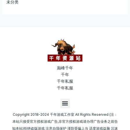
未分类
巅峰千年
千年
千年私服
千年私服
M
e
n
Copyright 2018-2024 千年游戏工作室 All Rights Reserved (注：
u
本站只接受官方授权游戏广告,非官方授权游戏请办理广告业务之前告
知本站)拒绝盗版游戏 注意自我保护 谨防受骗上当 适度游戏益脑 沉迷