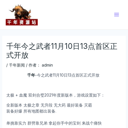
跳
Post
Main
至
navigation
Men
内
容
千年今之武者11月10日13点首区正
式开放
/
千年新闻
/ 作者：
admin
千年
-今之武者11月10日13点首区正式开放
太极 + 血魔 双剑合璧2021年度新版本，游戏设置如下：
全新版本 太极之章 无升段 无大药 最好装备 灭霸
装备好爆 所有地图都出装备.
单挑靠实力 群劈靠兄弟 拿起你手中的宝剑 来战个痛快