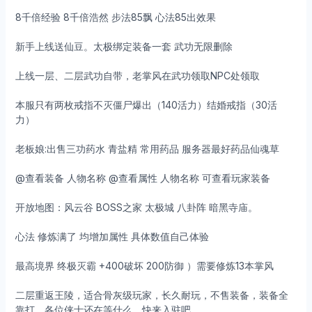
8千倍经验 8千倍浩然 步法85飘 心法85出效果
新手上线送仙豆。太极绑定装备一套 武功无限删除
上线一层、二层武功自带，老掌风在武功领取NPC处领取
本服只有两枚戒指不灭僵尸爆出（140活力）结婚戒指（30活
力）
老板娘:出售三功药水 青盐精 常用药品 服务器最好药品仙魂草
@查看装备 人物名称 @查看属性 人物名称 可查看玩家装备
开放地图：风云谷 BOSS之家 太极城 八卦阵 暗黑寺庙。
心法 修炼满了 均增加属性 具体数值自己体验
最高境界 终极灭霸 +400破坏 200防御 ）需要修炼13本掌风
二层重返王陵，适合骨灰级玩家，长久耐玩，不售装备，装备全
靠打，各位侠士还在等什么，快来入驻吧。