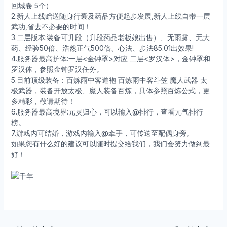
回城卷 5个）
2.新人上线赠送随身行囊及药品方便起步发展,新人上线自带一层
武功,省去不必要的时间！
3.二层版本:装备可升段（升段药品老板娘出售）、无雨露、无大
药、经验50倍、浩然正气500倍、心法、步法85.01出效果!
4.服务器最高护体:一层<金钟罩>对应 二层<罗汉体>，金钟罩和
罗汉体，参照金钟罗汉任务。
5.目前顶级装备：百炼雨中客道袍 百炼雨中客斗笠 魔人武器 太
极武器，装备开放太极、魔人装备百炼，具体参照百炼公式，更
多精彩，敬请期待！
6.服务器最高境界:元灵归心，可以输入@排行，查看元气排行
榜。
7.游戏内可结婚，游戏内输入@牵手，可传送至配偶身旁。
如果您有什么好的建议可以随时提交给我们，我们会努力做到最
好！