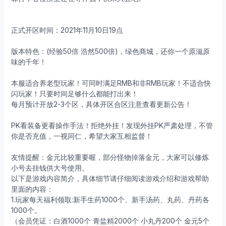
正式开区时间：2021年11月10日19点
版本特色：(经验50倍 浩然500倍)，绿色商城，还你一个原滋原
味的千年！
本服适合养老型玩家！可同时满足RMB和非RMB玩家！不适合快
闪玩家！只要时间足够什么都能打出来！
每月预计开放2-3个区，具体开区合区注意查看更新公告！
PK看装备更看操作手法！拒绝外挂！发现外挂PK严肃处理，不管
你是否充值，一视同仁，希望大家互相监督！
友情提醒：金元比较重要喔，部分怪物掉落金元，大家可以修炼
小号去挂钱供大号使用。
以下是游戏内容简介，具体细节请仔细阅读游戏介绍和游戏帮助
里面的内容：
1.玩家每天福利领取:新手生药1000个、新手汤药、丸药、丹药各
1000个。
（会员凭证：白酒1000个 青盐精2000个 小丸丹200个 金元5个