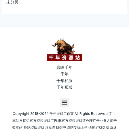
未分类
巅峰千年
千年
千年私服
千年私服
M
e
n
Copyright 2018-2024 千年游戏工作室 All Rights Reserved (注：
u
本站只接受官方授权游戏广告,非官方授权游戏请办理广告业务之前告
知本站)拒绝盗版游戏 注意自我保护 谨防受骗上当 适度游戏益脑 沉迷