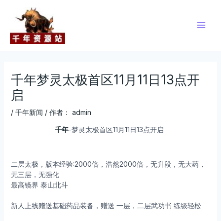
跳
Post
Main
至
navigation
Men
内
容
千年梦灵太极首区11月11日13点开
启
/
千年新闻
/ 作者：
admin
千年
-梦灵太极首区11月11日13点开启
二层太极，版本经验:2000倍，浩然2000倍，无升段，无大药，
无三层，无强化
最高镜界 泰山北斗
新人上线赠送基础药品装备，赠送 一层，二层武功书 练级轻松