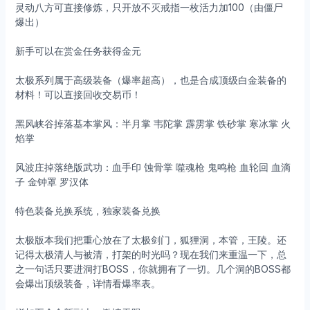
灵动八方可直接修炼，只开放不灭戒指一枚活力加100（由僵尸
爆出）
新手可以在赏金任务获得金元
太极系列属于高级装备（爆率超高），也是合成顶级白金装备的
材料！可以直接回收交易币！
黑风峡谷掉落基本掌风：半月掌 韦陀掌 霹雳掌 铁砂掌 寒冰掌 火
焰掌
风波庄掉落绝版武功：血手印 蚀骨掌 噬魂枪 鬼鸣枪 血轮回 血滴
子 金钟罩 罗汉体
特色装备兑换系统，独家装备兑换
太极版本我们把重心放在了太极剑门，狐狸洞，本管，王陵。还
记得太极清人与被清，打架的时光吗？现在我们来重温一下，总
之一句话只要进洞打BOSS，你就拥有了一切。几个洞的BOSS都
会爆出顶级装备，详情看爆率表。