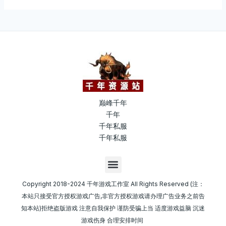
巅峰千年
千年
千年私服
千年私服
M
e
n
Copyright 2018-2024 千年游戏工作室 All Rights Reserved (注：
u
本站只接受官方授权游戏广告,非官方授权游戏请办理广告业务之前告
知本站)拒绝盗版游戏 注意自我保护 谨防受骗上当 适度游戏益脑 沉迷
游戏伤身 合理安排时间