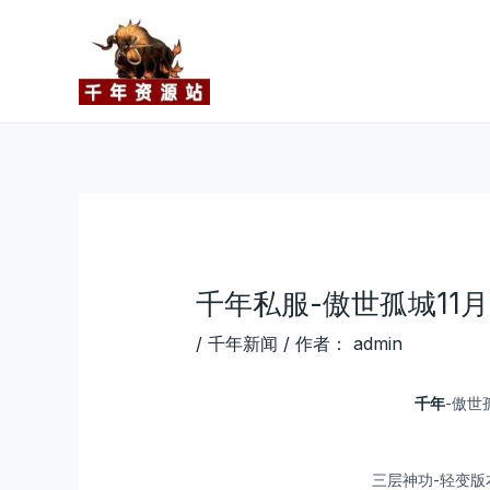
跳
Post
至
navigation
内
容
千年私服-傲世孤城11月
/
千年新闻
/ 作者：
admin
千年
-傲世
三层神功-轻变版