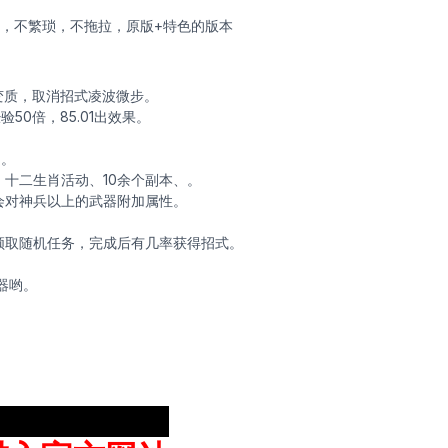
晰，不繁琐，不拖拉，原版+特色的版本
变质，取消招式凌波微步。
验50倍，85.01出效果。
力。
十二生肖活动、10余个副本、。
会对神兵以上的武器附加属性。
领取随机任务，完成后有几率获得招式。
器哟。