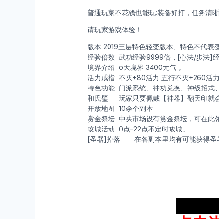
普通玩家不花钱也能玩:装备好打，任务清
请玩家游戏体验！
版本
2019三层特色轻变版本、特色不代表
经验倍数
武功经验9999倍，[心法/步法]经
境界介绍
o天境界 3400元气 。
活力戒指
不灭+80活力 五行不灭+260活
特色功能
门派系统、神功兑换、神级招式、
和氏璧
玩家只要佩戴【神器】翻天印就
开放地图
10余个副本
赏金祭坛
中央市场设有赏金祭坛，可在此
攻城活动
0点–22点不定时攻城。
[圣器]掉落
在各副本里均有可能获得圣