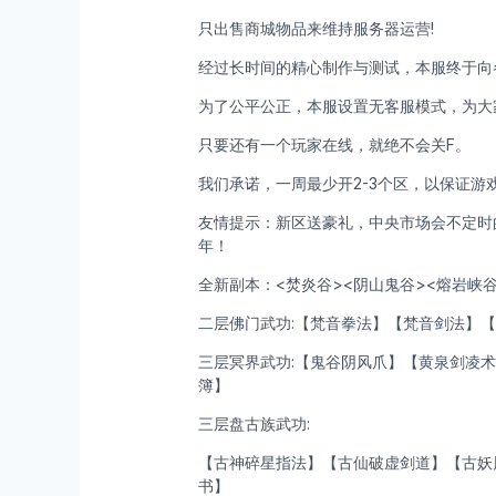
只出售商城物品来维持服务器运营!
经过长时间的精心制作与测试，本服终于向
为了公平公正，本服设置无客服模式，为大
只要还有一个玩家在线，就绝不会关F。
我们承诺，一周最少开2-3个区，以保证游
友情提示：新区送豪礼，中央市场会不定时
年！
全新副本：<焚炎谷><阴山鬼谷><熔岩峡谷
二层佛门武功:【梵音拳法】【梵音剑法】
三层冥界武功:【鬼谷阴风爪】【黄泉剑凌
簿】
三层盘古族武功:
【古神碎星指法】【古仙破虚剑道】【古妖
书】