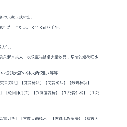
各位玩家正式推出。
家打造一个好玩、公平公证的千年。
戏人气。
的刷新木头人、欢乐宝箱携带大量物品，尽情的逛街吧少
><云顶天宫><冰火两仪眼>等等
【梵音刀法】【梵音枪法】【梵音槌法】【般若神功】
术】【轮回神月弦】【判官落魂枪】【生死焚仙槌】【生死
风雷刀诀】【古魔天崩枪术】【古佛地裂槌法】【盘古天