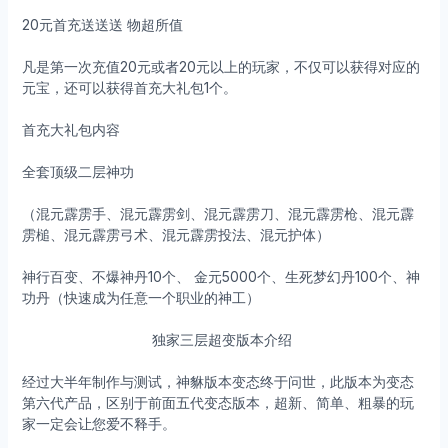
20元首充送送送 物超所值
凡是第一次充值20元或者20元以上的玩家，不仅可以获得对应的
元宝，还可以获得首充大礼包1个。
首充大礼包内容
全套顶级二层神功
（混元霹雳手、混元霹雳剑、混元霹雳刀、混元霹雳枪、混元霹
雳槌、混元霹雳弓术、混元霹雳投法、混元护体）
神行百变、不爆神丹10个、 金元5000个、生死梦幻丹100个、神
功丹（快速成为任意一个职业的神工）
独家三层超变版本介绍
经过大半年制作与测试，神貅版本变态终于问世，此版本为变态
第六代产品，区别于前面五代变态版本，超新、简单、粗暴的玩
家一定会让您爱不释手。