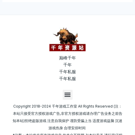
巅峰千年
千年
千年私服
千年私服
M
e
n
Copyright 2018-2024 千年游戏工作室 All Rights Reserved (注：
u
本站只接受官方授权游戏广告,非官方授权游戏请办理广告业务之前告
知本站)拒绝盗版游戏 注意自我保护 谨防受骗上当 适度游戏益脑 沉迷
游戏伤身 合理安排时间