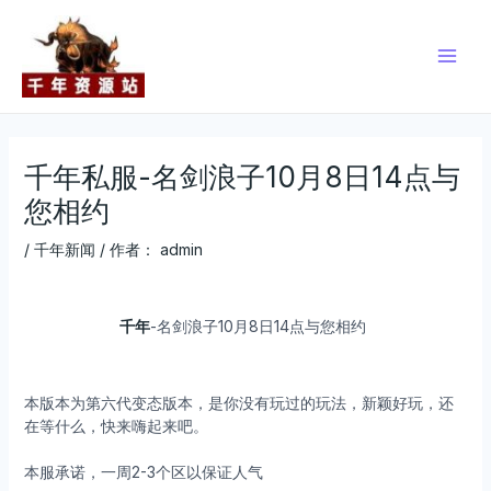
跳
Post
Main
至
navigation
Men
内
容
千年私服-名剑浪子10月8日14点与
您相约
/
千年新闻
/ 作者：
admin
千年
-名剑浪子10月8日14点与您相约
本版本为第六代变态版本，是你没有玩过的玩法，新颖好玩，还
在等什么，快来嗨起来吧。
本服承诺，一周2-3个区以保证人气