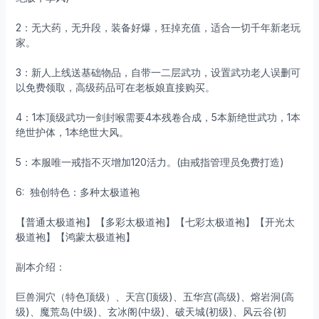
2：无大药，无升段，装备好爆，狂掉充值，适合一切千年新老玩
家。
3：新人上线送基础物品，自带一二层武功，设置武功老人误删可
以免费领取，高级药品可在老板娘直接购买。
4：1本顶级武功一剑封喉需要4本残卷合成，5本新绝世武功，1本
绝世护体，1本绝世大风。
5：本服唯一戒指不灭增加120活力。(由戒指管理员免费打造)
6: 独创特色：多种太极道袍
【普通太极道袍】【多彩太极道袍】【七彩太极道袍】【开光太
极道袍】【鸿蒙太极道袍】
副本介绍：
巨兽洞穴（特色顶级）、天宫(顶级)、五华宫(高级)、熔岩洞(高
级)、魔荒岛(中级)、玄冰阁(中级)、破天城(初级)、风云谷(初