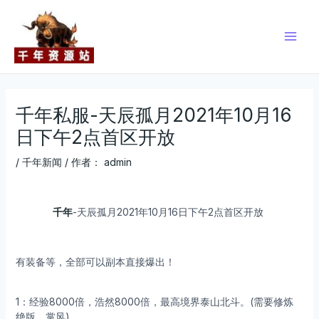
跳
Post
Main
至
navigation
Men
内
容
千年私服-天辰孤月2021年10月16
日下午2点首区开放
/
千年新闻
/ 作者：
admin
千年
-天辰孤月2021年10月16日下午2点首区开放
有装备等，全部可以副本直接爆出！
1：经验8000倍，浩然8000倍，最高境界泰山北斗。(需要修炼
绝版，掌风)