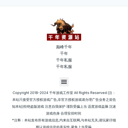
巅峰千年
千年
千年私服
千年私服
M
e
n
Copyright 2018-2024 千年游戏工作室 All Rights Reserved (注：
u
本站只接受官方授权游戏广告,非官方授权游戏请办理广告业务之前告
知本站)拒绝盗版游戏 注意自我保护 谨防受骗上当 适度游戏益脑 沉迷
游戏伤身 合理安排时间
*注释：本站发布所有游戏信息,均来自互联网,与本站无关,请玩家仔细
辨认游戏信息的真实性,避免上当受骗.