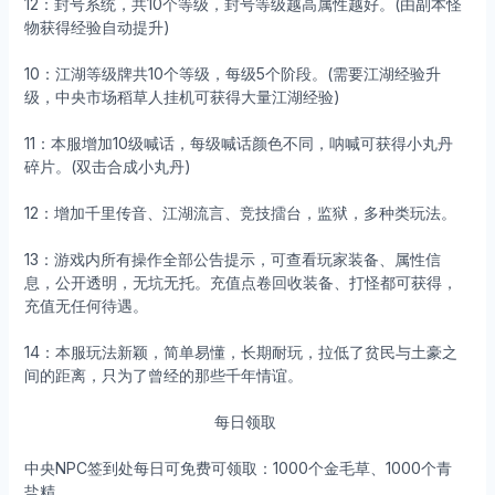
12：封号系统，共10个等级，封号等级越高属性越好。(由副本怪
物获得经验自动提升)
10：江湖等级牌共10个等级，每级5个阶段。(需要江湖经验升
级，中央市场稻草人挂机可获得大量江湖经验)
11：本服增加10级喊话，每级喊话颜色不同，呐喊可获得小丸丹
碎片。(双击合成小丸丹)
12：增加千里传音、江湖流言、竞技擂台，监狱，多种类玩法。
13：游戏内所有操作全部公告提示，可查看玩家装备、属性信
息，公开透明，无坑无托。充值点卷回收装备、打怪都可获得，
充值无任何待遇。
14：本服玩法新颖，简单易懂，长期耐玩，拉低了贫民与土豪之
间的距离，只为了曾经的那些千年情谊。
每日领取
中央NPC签到处每日可免费可领取：1000个金毛草、1000个青
盐精。