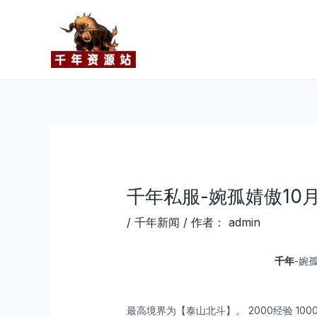
跳
Post
至
navigation
内
容
千年私服-婉孤婧傲10月
/
千年新闻
/ 作者：
admin
千年
-婉
最高境界为【泰山北斗】。 2000经验 100