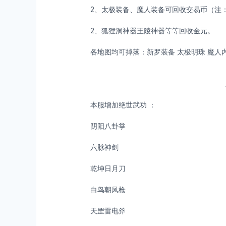
2、太极装备、魔人装备可回收交易币（注
2、狐狸洞神器王陵神器等等回收金元。
各地图均可掉落：新罗装备 太极明珠 魔人内
本服增加绝世武功 ：
阴阳八卦掌
六脉神剑
乾坤日月刀
白鸟朝凤枪
天罡雷电斧