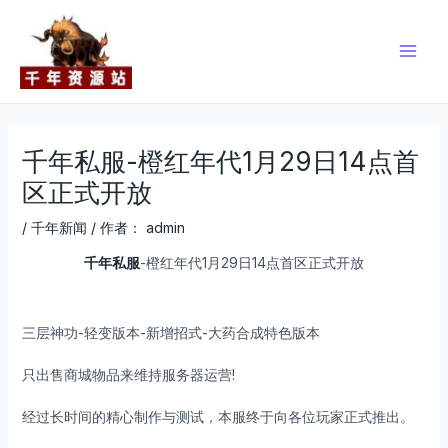
跳
Post
Main
至
navigation
Men
内
容
千年私服-橙红年代1月29日14点首
区正式开放
/
千年新闻
/ 作者：
admin
千年私服
-橙红年代1月29日14点首区正式开放
三层神功-轻变版本-新增招式-大药合成特色版本
只出售商城物品来维持服务器运营!
经过长时间的精心制作与测试，本服终于向各位玩家正式推出。