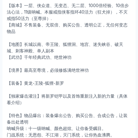
【版本】一层、侠众道、无变态、无二层、1000倍经验、10倍步
法心法，11级呐喊。本服戒指侠客指环40活力（狂犬掉），不灭
戒指50活力（至尊掉）.
【商城】不售装备、无双倍、购买公告、透明公正，无任何变态
物品
【地图】长城以南、帝王陵、狐狸洞、地宫、迷失峡谷、破天
城、刺客神殿、单人副本
【武功】千年经典武功、绝世神功
【境界】最高至尊境，必须修炼满绝世神功
【装备】黄龙-王陵-狐狸-新罗
【独家爆击灌注】将新罗铠甲以及首饰重新注入新的力量（具体
看介绍）
【特色】物品爆出：装备爆出公告、购买公告、合成公告，让装
备出处透明
呐喊升级：十一级呐喊、颜色超炫、让你备受瞩目。
门战系统：无恩怨、不江湖，灭门系统，让你热血沸腾。