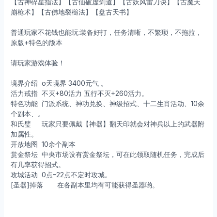
【古神碎星指法】【古仙破虚剑道】【古妖风雷刀诀】【古魔天
崩枪术】【古佛地裂槌法】【盘古天书】
普通玩家不花钱也能玩:装备好打，任务清晰，不繁琐，不拖拉，
原版+特色的版本
请玩家游戏体验！
境界介绍
o天境界 3400元气 。
活力戒指
不灭+80活力 五行不灭+260活力。
特色功能
门派系统、神功兑换、神级招式、十二生肖活动、10余
个副本、。
和氏璧
玩家只要佩戴【神器】翻天印就会对神兵以上的武器附
加属性。
开放地图
10余个副本
赏金祭坛
中央市场设有赏金祭坛，可在此领取随机任务，完成后
有几率获得招式。
攻城活动
0点–22点不定时攻城。
[圣器]掉落
在各副本里均有可能获得圣器哟。