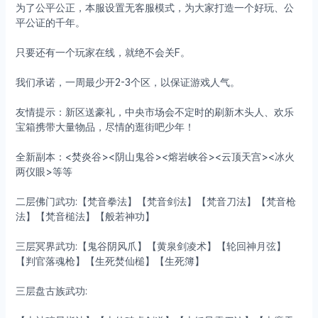
为了公平公正，本服设置无客服模式，为大家打造一个好玩、公
平公证的千年。
只要还有一个玩家在线，就绝不会关F。
我们承诺，一周最少开2-3个区，以保证游戏人气。
友情提示：新区送豪礼，中央市场会不定时的刷新木头人、欢乐
宝箱携带大量物品，尽情的逛街吧少年！
全新副本：<焚炎谷><阴山鬼谷><熔岩峡谷><云顶天宫><冰火
两仪眼>等等
二层佛门武功:【梵音拳法】【梵音剑法】【梵音刀法】【梵音枪
法】【梵音槌法】【般若神功】
三层冥界武功:【鬼谷阴风爪】【黄泉剑凌术】【轮回神月弦】
【判官落魂枪】【生死焚仙槌】【生死簿】
三层盘古族武功: