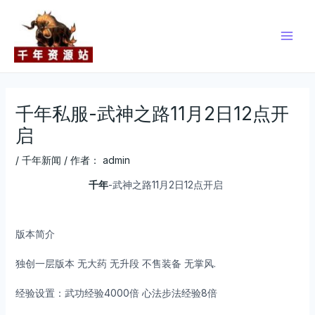
跳
Post
Main
至
navigation
Men
内
容
千年私服-武神之路11月2日12点开
启
/
千年新闻
/ 作者：
admin
千年
-武神之路11月2日12点开启
版本简介
独创一层版本 无大药 无升段 不售装备 无掌风.
经验设置：武功经验4000倍 心法步法经验8倍