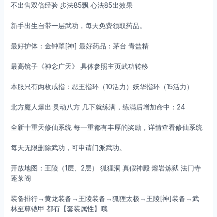
不出售双倍经验 步法85飘 心法85出效果
新手出生自带一层武功，每天免费领取药品。
最好护体：金钟罩[神] 最好药品：茅台 青盐精
最高镜子《神念广天》 具体参照主页武功转移
本服只有两枚戒指：忍王指环（10活力）妖华指环（15活力）
北方魔人爆出:灵动八方 几下就练满，练满后增加命中：24
全新十重天修仙系统 每一重都有丰厚的奖励，详情查看修仙系统
每天无限删除武功，可申请门派武功。
开放地图：王陵（1层、2层） 狐狸洞 真假神殿 熔岩炼狱 法门寺
蓬莱阁
装备排行→黄龙装备→王陵装备→狐狸太极→王陵[神]装备→武
林至尊铠甲 都有【套装属性】哦