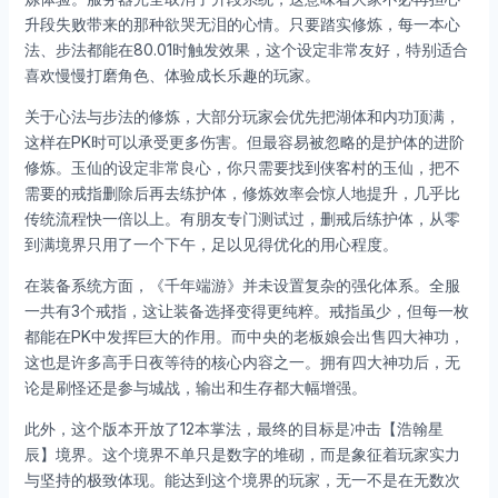
升段失败带来的那种欲哭无泪的心情。只要踏实修炼，每一本心
法、步法都能在80.01时触发效果，这个设定非常友好，特别适合
喜欢慢慢打磨角色、体验成长乐趣的玩家。
关于心法与步法的修炼，大部分玩家会优先把湖体和内功顶满，
这样在PK时可以承受更多伤害。但最容易被忽略的是护体的进阶
修炼。玉仙的设定非常良心，你只需要找到侠客村的玉仙，把不
需要的戒指删除后再去练护体，修炼效率会惊人地提升，几乎比
传统流程快一倍以上。有朋友专门测试过，删戒后练护体，从零
到满境界只用了一个下午，足以见得优化的用心程度。
在装备系统方面，《千年端游》并未设置复杂的强化体系。全服
一共有3个戒指，这让装备选择变得更纯粹。戒指虽少，但每一枚
都能在PK中发挥巨大的作用。而中央的老板娘会出售四大神功，
这也是许多高手日夜等待的核心内容之一。拥有四大神功后，无
论是刷怪还是参与城战，输出和生存都大幅增强。
此外，这个版本开放了12本掌法，最终的目标是冲击【浩翰星
辰】境界。这个境界不单只是数字的堆砌，而是象征着玩家实力
与坚持的极致体现。能达到这个境界的玩家，无一不是在无数次