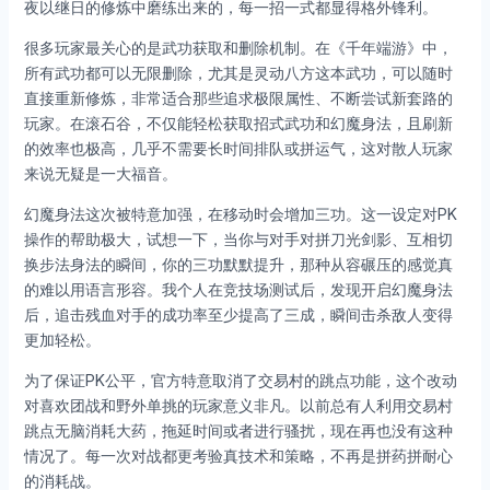
夜以继日的修炼中磨练出来的，每一招一式都显得格外锋利。
很多玩家最关心的是武功获取和删除机制。在《千年端游》中，
所有武功都可以无限删除，尤其是灵动八方这本武功，可以随时
直接重新修炼，非常适合那些追求极限属性、不断尝试新套路的
玩家。在滚石谷，不仅能轻松获取招式武功和幻魔身法，且刷新
的效率也极高，几乎不需要长时间排队或拼运气，这对散人玩家
来说无疑是一大福音。
幻魔身法这次被特意加强，在移动时会增加三功。这一设定对PK
操作的帮助极大，试想一下，当你与对手对拼刀光剑影、互相切
换步法身法的瞬间，你的三功默默提升，那种从容碾压的感觉真
的难以用语言形容。我个人在竞技场测试后，发现开启幻魔身法
后，追击残血对手的成功率至少提高了三成，瞬间击杀敌人变得
更加轻松。
为了保证PK公平，官方特意取消了交易村的跳点功能，这个改动
对喜欢团战和野外单挑的玩家意义非凡。以前总有人利用交易村
跳点无脑消耗大药，拖延时间或者进行骚扰，现在再也没有这种
情况了。每一次对战都更考验真技术和策略，不再是拼药拼耐心
的消耗战。