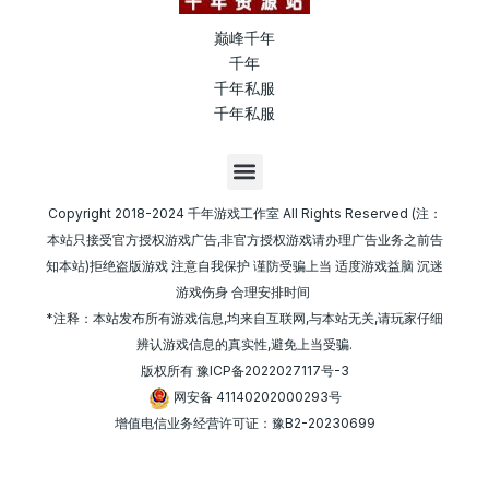
巅峰千年
千年
千年私服
千年私服
M
e
n
Copyright 2018-2024 千年游戏工作室 All Rights Reserved (注：
u
本站只接受官方授权游戏广告,非官方授权游戏请办理广告业务之前告
知本站)拒绝盗版游戏 注意自我保护 谨防受骗上当 适度游戏益脑 沉迷
游戏伤身 合理安排时间
*注释：本站发布所有游戏信息,均来自互联网,与本站无关,请玩家仔细
辨认游戏信息的真实性,避免上当受骗.
版权所有
豫ICP备2022027117号-3
网安备 41140202000293号
增值电信业务经营许可证：豫B2-20230699