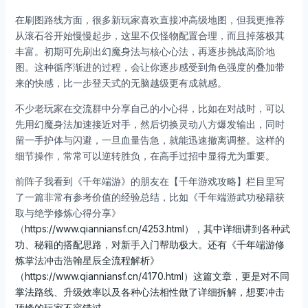
在刷图路线方面，很多新玩家喜欢直接冲高级地图，但我更推荐
从滚石谷开始慢慢起步，这里不仅怪物配置合理，而且掉落极其
丰富。初期可先刷出幻魔身法与核心心法，再逐步挑战高阶地
图。这种循序渐进的过程，会让你逐步感受到角色强度的叠加带
来的快感，比一步登天式的无脑越级更有成就感。
不少老玩家在交流群中分享自己的小心得，比如在对战时，可以
先用幻魔身法加速接近对手，然后切换灵动八方爆发输出，同时
留一手护体与闪避，一旦血量告急，就能迅速撤离调整。这样的
细节操作，常常可以逆转胜负，在高手过招中显得尤为重要。
前阵子我看到《千年端游》的朋友在【千年游戏攻略】栏目里写
了一篇非常有参考价值的经验总结，比如《千年端游武功秘籍获
取与绝学修炼心得分享》
（
https://www.qianniansf.cn/4253.html），其中详细讲到各种武
功、秘籍的搭配思路，对新手入门帮助极大。还有《千年端游修
炼掌法冲击浩翰星辰全流程解析》
（https://www.qianniansf.cn/4170.html）这篇文章，更是对不同
掌法路线、升级效率以及各种心法相性做了详细拆解，想要冲击
顶峰的玩家不容错过。