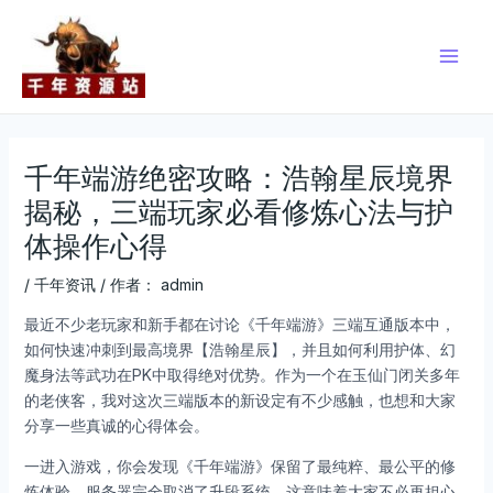
跳
Post
Main
至
navigation
Men
内
容
千年端游绝密攻略：浩翰星辰境界
揭秘，三端玩家必看修炼心法与护
体操作心得
/
千年资讯
/ 作者：
admin
最近不少老玩家和新手都在讨论《千年端游》三端互通版本中，
如何快速冲刺到最高境界【浩翰星辰】，并且如何利用护体、幻
魔身法等武功在PK中取得绝对优势。作为一个在玉仙门闭关多年
的老侠客，我对这次三端版本的新设定有不少感触，也想和大家
分享一些真诚的心得体会。
一进入游戏，你会发现《千年端游》保留了最纯粹、最公平的修
炼体验。服务器完全取消了升段系统，这意味着大家不必再担心