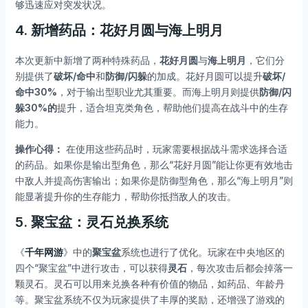
够迅速应对突发状况。
4. 新增药品：花好月圆与海上明月
本次更新中新增了两种特殊药品，
花好月圆
与
海上明月
，它们分
别提供了
破坏/命中
和
防御/闪躲
的加成。花好月圆可以提升
破坏/
命中30%
，对于输出型职业尤其重要。而海上明月则提供
防御/闪
躲30%的
提升，适合坦克类角色，帮助他们提高在战斗中的生存
能力。
操作心得：
在使用这些药品时，玩家需要根据战斗需求选择合适
的药品。如果你是输出型角色，那么“花好月圆”能让你更有效地击
中敌人并提高伤害输出；如果你是防御型角色，那么“海上明月”则
能显著提升你的生存能力，帮助你抵挡敌人的攻击。
5. 聚宝盆：灵石兑换系统
《
千年网游
》中的
聚宝盆
系统也进行了优化。玩家在中央地区的
四个“聚宝盆”中进行攻击，可以获得
灵石
，每次攻击后都会掉落一
颗灵石。灵石可以用来兑换各种有价值的物品，如药品、年龄丹
等。聚宝盆系统不仅为玩家提供了丰厚的奖励，还增强了游戏的