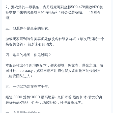
2、游戏爆的丰厚装备、内丹玩家可到坐标509:478回收NPC兑
换交易币来购买商城里的消耗品和4段会员装备哦。 （查看介
绍）
三、但愿你不是皇帝的新衣。
游戏玩家可到装备美容师处修改各种装备样式（每次只消耗一个
装备美容符） 前所未有的动力。
四、这里的地图，你见过吗？
本服还推出4个新地图副本，烈火烈域、黑龙寺、曙光之城、靖
国神社、so easy，妈妈再也不用担心我人多而抢不到怪物啦
（建议团队进入）
五、一切武功皆在苍穹千年。
经验:3000 浩然:3000 最高境界- 九阳帝尊 最好护体-群龙护身
最好药品-精品小丸丹，练级轻松，秒冲最高境界。
六、这是最和谐的社会。