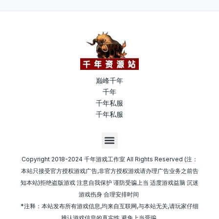
巅峰千年
千年
千年私服
千年私服
M
e
n
Copyright 2018-2024 千年游戏工作室 All Rights Reserved (注：
u
本站只接受官方授权游戏广告,非官方授权游戏请办理广告业务之前告
知本站)拒绝盗版游戏 注意自我保护 谨防受骗上当 适度游戏益脑 沉迷
游戏伤身 合理安排时间
*注释：本站发布所有游戏信息,均来自互联网,与本站无关,请玩家仔细
辨认游戏信息的真实性,避免上当受骗.