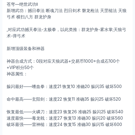
苍穹—绝世武功‖
新增武功：撼日拳法 断魂刀法 烈日剑术 磐龙枪法 天罡槌法 天狼
弓术 横扫八方 群龙护身
,对应武功撼天拳法-太极拳，以此类推：群龙护身-雾水掌;天狼弓
术-弹弓术
新增顶级装备和神器
神器合成方式：0段对应天狼武器+交易币1000+合成石100个
+VIP积分50个
神器属性：
躲闪最好——嗜血拳：速度21 恢复10 准确20 躲闪35 破坏500
命中最高——玄阳剑：速度22 恢复11 准确35 躲闪25 破坏520
恢复最低——火磷刀：速度23 恢复26 准确25 躲闪25 破坏540
速度最快——毒龙戟：速度27 恢复13 准确30 躲闪20 破坏560
破坏最强——雷神槌：速度24 恢复15 准确30 躲闪15 破坏600