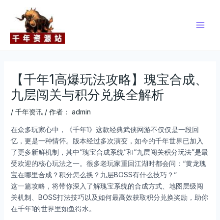
跳
Post
Main
至
navigation
Men
内
容
【千年1高爆玩法攻略】瑰宝合成、
九层闯关与积分兑换全解析
/
千年资讯
/ 作者：
admin
在众多玩家心中，《千年1》这款经典武侠网游不仅仅是一段回
忆，更是一种情怀。版本经过多次演变，如今的千年世界已加入
了更多新鲜机制，其中“瑰宝合成系统”和“九层闯关积分玩法”是最
受欢迎的核心玩法之一。很多老玩家重回江湖时都会问：“黄龙瑰
宝在哪里合成？积分怎么换？九层BOSS有什么技巧？”
这一篇攻略，将带你深入了解瑰宝系统的合成方式、地图层级闯
关机制、BOSS打法技巧以及如何最高效获取积分兑换奖励，助你
在千年1的世界里如鱼得水。