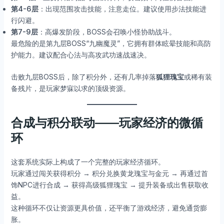
第4-6层
：出现范围攻击技能，注意走位。建议使用步法技能进
行闪避。
第7-9层
：高爆发阶段，BOSS会召唤小怪协助战斗。
最危险的是第九层BOSS“九幽魔灵”，它拥有群体眩晕技能和高防
护能力。建议配合心法与高攻武功速战速决。
击败九层BOSS后，除了积分外，还有几率掉落
狐狸瑰宝
或稀有装
备残片，是玩家梦寐以求的顶级资源。
合成与积分联动——玩家经济的微循
环
这套系统实际上构成了一个完整的玩家经济循环。
玩家通过闯关获得积分 → 积分兑换黄龙瑰宝与金元 → 再通过首
饰NPC进行合成 → 获得高级狐狸瑰宝 → 提升装备或出售获取收
益。
这种循环不仅让资源更具价值，还平衡了游戏经济，避免通货膨
胀。