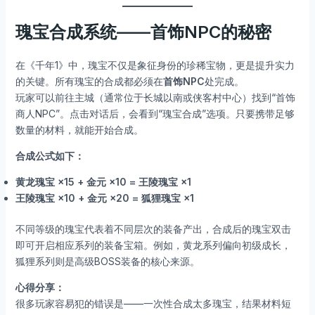
瑰宝合成系统——首饰NPC的秘密
在《千年1》中，瑰宝不仅是象征身份的珍稀宝物，更是提升实力
的关键。所有瑰宝的合成都必须在
首饰NPC
处完成。
玩家可以前往主城（通常位于长城以南或侠客村中心）找到“首饰
商人NPC”。点击对话后，会看到“瑰宝合成”选项。只要携带足够
数量的材料，就能开始合成。
合成公式如下：
黄龙瑰宝 ×15 + 金元 ×10 = 王陵瑰宝 ×1
王陵瑰宝 ×10 + 金元 ×20 = 狐狸瑰宝 ×1
不同等级的瑰宝代表着不同层次的装备产出，合成后的瑰宝双击
即可开启相应系列的装备宝箱。例如，黄龙系列偏向初级成长，
狐狸系列则是高级BOSS装备的核心来源。
心得分享：
很多玩家容易犯的错误是——一次性合成太多瑰宝，结果材料短