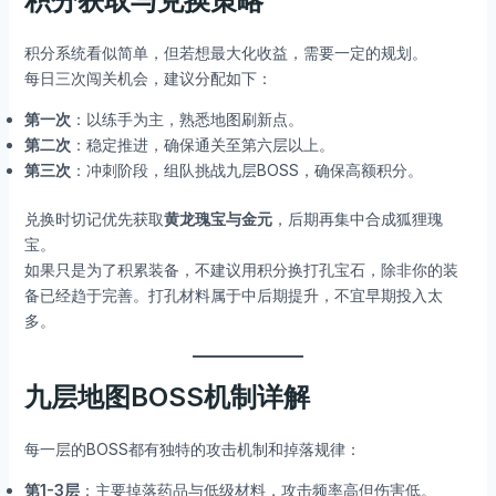
积分获取与兑换策略
积分系统看似简单，但若想最大化收益，需要一定的规划。
每日三次闯关机会，建议分配如下：
第一次
：以练手为主，熟悉地图刷新点。
第二次
：稳定推进，确保通关至第六层以上。
第三次
：冲刺阶段，组队挑战九层BOSS，确保高额积分。
兑换时切记优先获取
黄龙瑰宝与金元
，后期再集中合成狐狸瑰
宝。
如果只是为了积累装备，不建议用积分换打孔宝石，除非你的装
备已经趋于完善。打孔材料属于中后期提升，不宜早期投入太
多。
九层地图BOSS机制详解
每一层的BOSS都有独特的攻击机制和掉落规律：
第1-3层
：主要掉落药品与低级材料，攻击频率高但伤害低。