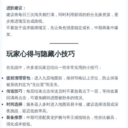
进阶建议：
建议将每日三次闯关都打满，同时利用获得的积分兑换资源，逐
步推进瑰宝合成路线。
不要急于追求狐狸瑰宝，先让角色强度稳定成长，中期再集中爆
发。
玩家心得与隐藏小技巧
在实战中，许多老玩家总结出一些非常实用的小技巧：
提前清理背包
：进入九层地图前，保持10格以上空位，防止掉落
被系统判定为“无位置”而丢失。
传送技巧
：每层结束点击传送员时不要急着点下一层，等待血量
回满再点击，可避免瞬间进图被秒杀的情况。
时间选择
：服务器人多时进入地图容易卡顿，建议选择清晨或深
夜挑战，延迟低效率高。
装备推荐
：中期可搭配黄龙护腕与帝王戒指组合，性价比极高，
强化成本较低。