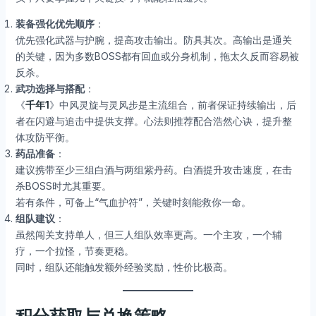
装备强化优先顺序
：
优先强化武器与护腕，提高攻击输出。防具其次。高输出是通关
的关键，因为多数BOSS都有回血或分身机制，拖太久反而容易被
反杀。
武功选择与搭配
：
《
千年1
》中风灵旋与灵风步是主流组合，前者保证持续输出，后
者在闪避与追击中提供支撑。心法则推荐配合浩然心诀，提升整
体攻防平衡。
药品准备
：
建议携带至少三组白酒与两组紫丹药。白酒提升攻击速度，在击
杀BOSS时尤其重要。
若有条件，可备上“气血护符”，关键时刻能救你一命。
组队建议
：
虽然闯关支持单人，但三人组队效率更高。一个主攻，一个辅
疗，一个拉怪，节奏更稳。
同时，组队还能触发额外经验奖励，性价比极高。