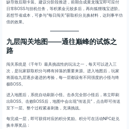
缺导致后期卡装。建议分阶段推进，前期合成黄龙瑰宝即可应付
日常BOSS与挂机任务，等积累金元较多后，再向狐狸瑰宝进阶。
若想节省成本，可参与“每日闯关”获取积分兑换材料，达到事半功
倍的效果。
九层闯关地图——通往巅峰的试炼之
路
闯关系统是《千年1》最具挑战性的玩法之一，每天可以进入三
次，是玩家获取积分与稀有掉落的重要来源。进入地图后，玩家
将面临九层逐步递进的考验，每一层都设有不同强度的小怪与终
极BOSS。
进入地图后，系统自动刷新小怪。击杀完全部小怪后，将立即刷
出BOSS。击败BOSS后，地图中会出现“传送员”，点击即可传送
至下一层。整个过程紧凑刺激，充满挑战。
每完成一层，即可获得对应的积分奖励。积分可在活动NPC处兑
换丰厚奖品：