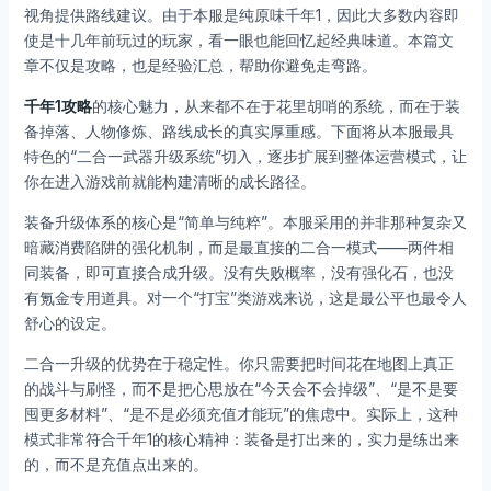
视角提供路线建议。由于本服是纯原味千年1，因此大多数内容即
使是十几年前玩过的玩家，看一眼也能回忆起经典味道。本篇文
章不仅是攻略，也是经验汇总，帮助你避免走弯路。
千年1攻略
的核心魅力，从来都不在于花里胡哨的系统，而在于装
备掉落、人物修炼、路线成长的真实厚重感。下面将从本服最具
特色的“二合一武器升级系统”切入，逐步扩展到整体运营模式，让
你在进入游戏前就能构建清晰的成长路径。
装备升级体系的核心是“简单与纯粹”。本服采用的并非那种复杂又
暗藏消费陷阱的强化机制，而是最直接的二合一模式——两件相
同装备，即可直接合成升级。没有失败概率，没有强化石，也没
有氪金专用道具。对一个“打宝”类游戏来说，这是最公平也最令人
舒心的设定。
二合一升级的优势在于稳定性。你只需要把时间花在地图上真正
的战斗与刷怪，而不是把心思放在“今天会不会掉级”、“是不是要
囤更多材料”、“是不是必须充值才能玩”的焦虑中。实际上，这种
模式非常符合千年1的核心精神：装备是打出来的，实力是练出来
的，而不是充值点出来的。