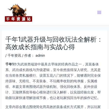
跳
Post
Main
至
navigation
Men
内
容
千年1武器升级与回收玩法全解析：
高效成长指南与实战心得
/
千年资讯
/ 作者：
admin
千年1
作为武侠类端游中最具古早味的经典作品之一，其装备体
系、武功成长路线与升级逻辑，至今依然值得深入研究。尤其是
在当前各类私服横行、设置五花八门的情况下，能够遇到完全保
持原味、无暗坑、不卖装备、不玩概率收割的纯净服，实属难
得。本篇文章将围绕武器升级机制、强化回收体系、反外挂设
计、王陵牌系统等核心模块进行深入解析，以实战经验出发，帮
助新玩家快速理解游戏节奏，也让老玩家找回当年的操作记忆。
文章内容会重点围绕简化而高效的装备成长方式展开，并以玩家