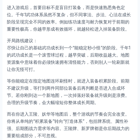
进入游戏后，首要目标不是盲目打装备，而是快速熟悉角色定
位。千年1武功体系虽然不复杂，但不同掌法、步法、心法在成长
阶段呈现完全不同的效率。例如练功速度与耐力恢复对于前期的
重要性极高，你越早形成有效循环，就越轻松进入掉装备阶段。
开局路线建议：
尽快让自己的基础武功成长到一个“能稳定秒小怪”的阶段。千年1
的武功成长是一个滚雪球过程，越早突破，后期收益越大。地图
资源集中意味着你必须快速拥有清怪能力，否则别人一轮刷新就
让你无怪可打。
等你能稳定在指定地图连环刷怪时，就进入装备积累阶段。前期
不建议升级，等打到两件同部位装备后再判断是否进入合成环
节。若你刚到达一个新地图，一次掉落好装备就升级则是浪费。
合理的升级节奏，会大幅缩短你整体成长周期。
而在你进入王陵、妖华等地图后，整个游戏的节奏会完全改变。
你将从单纯的“积累装备”转向“打造体系”，包括牌系统、属性补
强、后期图战力需求等内容。王陵牌、新罗牌都是你后期战力的
重要组成部分，不可忽视。