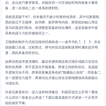
识、走位技巧要求更高。你能在同一片区域短时间内收集大量装
备，进一步强化二合一体系的便利性。
虽然是原版千年1，但本服并不缺少经典特色系统，其中玩家最熟
悉的莫过于王陵牌、妖华牌、新罗牌等内容。牌系统的核心理念
是与武器进行联动，加强整套装备的综合属性，这是老版本中提
高角色战斗力的关键途径之一。
王陵牌的制作方式依旧保持经典味道——凑齐书札 1、2、3，并在
技能窗口合成，过程简洁。牌与对应武器搭配使用时属性提升明
显，因此具备高性价比。
如果你想追求更强属性，建议在拥有稳定刷王陵区域能力后优先
制作此类牌，而不是盲目升级装备。两者之间的性价比、实战提
升逻辑完全不同。牌系统更像是角色的“隐藏核心加持”，而装备二
合一是硬实力提升，两者结合才能让你在后期地图保持高效输出
与强生存。
许多玩家喜欢问：进入这种纯净服后，到底应该怎么开局？要练
什么武功？装备怎么养成？下面以最直接的方式讲述一个从零开
始的成长节奏。