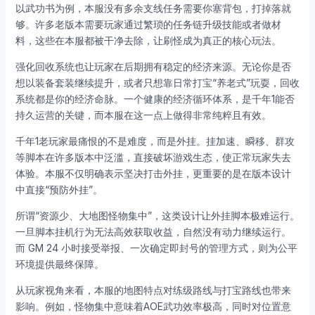
以武功书为例，本服没有多余支线任务需要你塞背包，打掉落就
够。许多老版本需要玩家通过繁琐的任务链升级技能或者做材
料，这些在本服都被干净去除，让刷怪成为真正的核心玩法。
强化回收系统也让玩家在后期拥有稳定的经济来源。无论你是否
想以装备套装继续提升，或者只想靠日常打宝“养老式”玩耍，回收
系统都是你的经济命脉。一个健康的经济循环体系，是千年1能否
持久运营的关键，而本服在这一点上做得非常纯粹且有效。
千年1老玩家最痛恨的不是难度，而是外挂。挂加速、瞬移、群攻
等脚本在许多版本中泛滥，直接破坏游戏生态，使正常玩家失去
体验。本服不仅明确表示坚决打击外挂，更重要的是在版本设计
中直接“预防外挂”。
所谓“资源少、大地图怪物集中”，这类设计让外挂脚本极难运行。
一旦脚本挂机行为无法高效获取收益，自然没有动力继续运行。
而 GM 24 小时接受举报、一次确定即封号的管理方式，则为公平
环境提供最终保障。
从玩家视角来看，本服的地图特点对练级路线与打宝路线也带来
影响。例如，怪物集中意味着AOE武功效率极高，同时对位置意