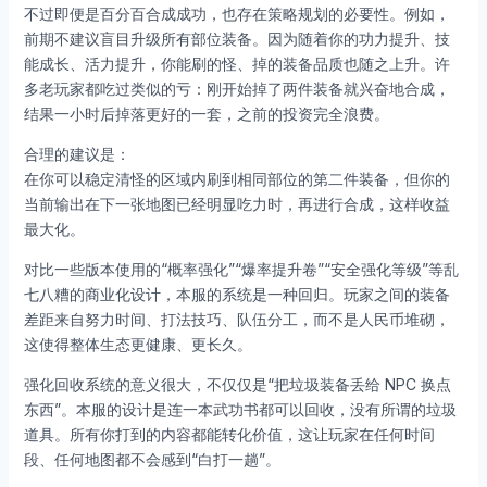
不过即便是百分百合成成功，也存在策略规划的必要性。例如，
前期不建议盲目升级所有部位装备。因为随着你的功力提升、技
能成长、活力提升，你能刷的怪、掉的装备品质也随之上升。许
多老玩家都吃过类似的亏：刚开始掉了两件装备就兴奋地合成，
结果一小时后掉落更好的一套，之前的投资完全浪费。
合理的建议是：
在你可以稳定清怪的区域内刷到相同部位的第二件装备，但你的
当前输出在下一张地图已经明显吃力时，再进行合成，这样收益
最大化。
对比一些版本使用的“概率强化”“爆率提升卷”“安全强化等级”等乱
七八糟的商业化设计，本服的系统是一种回归。玩家之间的装备
差距来自努力时间、打法技巧、队伍分工，而不是人民币堆砌，
这使得整体生态更健康、更长久。
强化回收系统的意义很大，不仅仅是“把垃圾装备丢给 NPC 换点
东西”。本服的设计是连一本武功书都可以回收，没有所谓的垃圾
道具。所有你打到的内容都能转化价值，这让玩家在任何时间
段、任何地图都不会感到“白打一趟”。