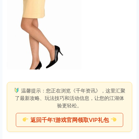
温馨提示：您正在浏览《千年资讯》，这里汇聚
了最新攻略、玩法技巧和活动信息，让您的江湖体
验更轻松。
返回千年1游戏官网领取VIP礼包