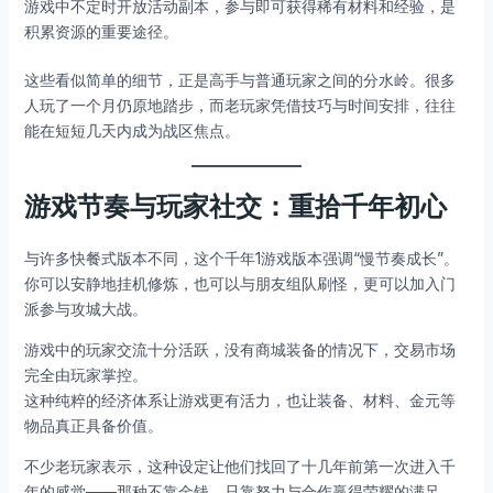
游戏中不定时开放活动副本，参与即可获得稀有材料和经验，是
积累资源的重要途径。
这些看似简单的细节，正是高手与普通玩家之间的分水岭。很多
人玩了一个月仍原地踏步，而老玩家凭借技巧与时间安排，往往
能在短短几天内成为战区焦点。
游戏节奏与玩家社交：重拾千年初心
与许多快餐式版本不同，这个千年1游戏版本强调“慢节奏成长”。
你可以安静地挂机修炼，也可以与朋友组队刷怪，更可以加入门
派参与攻城大战。
游戏中的玩家交流十分活跃，没有商城装备的情况下，交易市场
完全由玩家掌控。
这种纯粹的经济体系让游戏更有活力，也让装备、材料、金元等
物品真正具备价值。
不少老玩家表示，这种设定让他们找回了十几年前第一次进入千
年的感觉——那种不靠金钱，只靠努力与合作赢得荣耀的满足