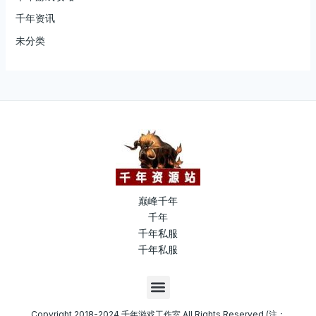
千年资讯
未分类
巅峰千年
千年
千年私服
千年私服
M
e
n
Copyright 2018-2024 千年游戏工作室 All Rights Reserved (注：