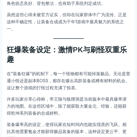
角色状态良好、背包整洁，也有助于系统判定成功。
虽然这些心得未被官方证实，但却在玩家群体中广为流传。正是
这种不确定性，让装备合成成为千年1游戏中最具魅力的系统之
一。
狂爆装备设定：激情PK与刷怪双重乐
趣
在“装备狂爆”的机制下，每一个怪物都有可能掉落极品。无论是普
通小怪还是副本BOSS，都存在爆出高阶装备或稀有材料的机会。
这让整个游戏的打怪过程充满了惊喜。
许多玩家分享心得称，帝王陵与狐狸洞是当前版本中最具爆率潜
力的地图。在这些区域中，除了能获取大量金元、经验，还能获
得乾坤系列装备的合成材料。
装备爆率高的设定，使得玩家在短时间内也能实现质的飞跃。相
比其他需要氪金才能获得极品装备的版本，这种设定更公平、更