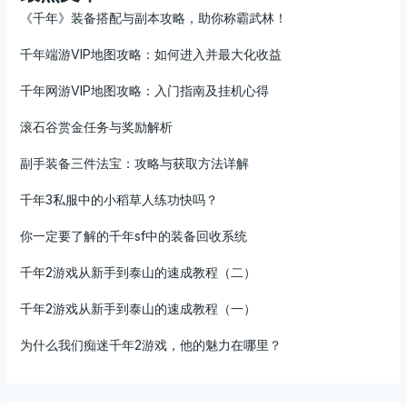
《千年》装备搭配与副本攻略，助你称霸武林！
千年端游VIP地图攻略：如何进入并最大化收益
千年网游VIP地图攻略：入门指南及挂机心得
滚石谷赏金任务与奖励解析
副手装备三件法宝：攻略与获取方法详解
千年3私服中的小稻草人练功快吗？
你一定要了解的千年sf中的装备回收系统
千年2游戏从新手到泰山的速成教程（二）
千年2游戏从新手到泰山的速成教程（一）
为什么我们痴迷千年2游戏，他的魅力在哪里？