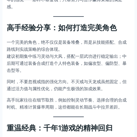
感。
高手经验分享：如何打造完美角色
一个完美的角色，绝不仅仅是装备堆叠，而是从技能搭配、合成
路线到实战策略的综合体现。
建议初期集中练习灵动与大风，搭配一层武功进行稳定输出；中
后期可通过装备合成打造个人特色装备，如偏攻型、偏防型、暴
击型等。
同时，不要忽视戒指的强化方向。不灭戒与天龙戒虽然固定，但
通过活力值与属性优化，仍能产生极强的加成效果。
高手玩家往往在细节取胜，例如控制灵动节奏、选择合理的合成
时机、精准计算爆率周期，这些都能在长期战斗中拉开差距。
重温经典：千年1游戏的精神回归