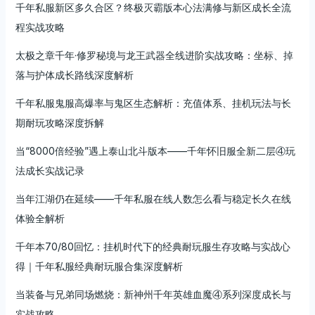
千年私服新区多久合区？终极灭霸版本心法满修与新区成长全流
程实战攻略
太极之章千年·修罗秘境与龙王武器全线进阶实战攻略：坐标、掉
落与护体成长路线深度解析
千年私服鬼服高爆率与鬼区生态解析：充值体系、挂机玩法与长
期耐玩攻略深度拆解
当“8000倍经验”遇上泰山北斗版本——千年怀旧服全新二层④玩
法成长实战记录
当年江湖仍在延续——千年私服在线人数怎么看与稳定长久在线
体验全解析
千年本70/80回忆：挂机时代下的经典耐玩服生存攻略与实战心
得｜千年私服经典耐玩服合集深度解析
当装备与兄弟同场燃烧：新神州千年英雄血魔④系列深度成长与
实战攻略