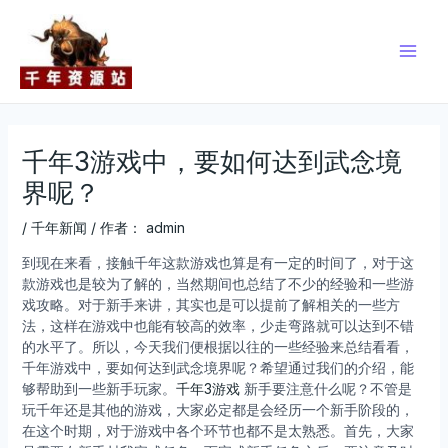
跳
Post
Main
至
navigation
Men
内
容
千年3游戏中，要如何达到武念境
界呢？
/
千年新闻
/ 作者：
admin
到现在来看，接触千年这款游戏也算是有一定的时间了，对于这
款游戏也是较为了解的，当然期间也总结了不少的经验和一些游
戏攻略。对于新手来讲，其实也是可以提前了解相关的一些方
法，这样在游戏中也能有较高的效率，少走弯路就可以达到不错
的水平了。所以，今天我们便根据以往的一些经验来总结看看，
千年游戏中，要如何达到武念境界呢？希望通过我们的介绍，能
够帮助到一些新手玩家。
千年3游戏
新手要注意什么呢？不管是
玩千年还是其他的游戏，大家必定都是会经历一个新手阶段的，
在这个时期，对于游戏中各个环节也都不是太熟悉。首先，大家