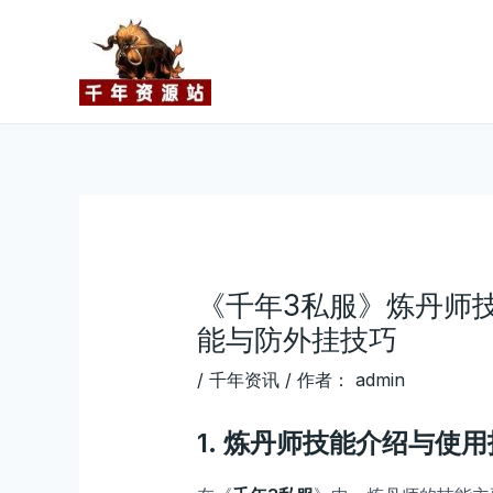
跳
Post
至
navigation
内
容
《千年3私服》炼丹师
能与防外挂技巧
/
千年资讯
/ 作者：
admin
1.
炼丹师技能介绍与使用