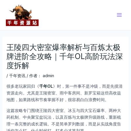
跳
Post
Main
至
navigation
Men
内
容
王陵四大密室爆率解析与百炼太极
牌进阶全攻略｜千年OL高阶玩法深
度拆解
/
千年资讯
/ 作者：
admin
很多老玩家回归《
千年OL
》时，第一件事不是冲级，而是先摸清
资源走向。尤其是王陵密室、雨中客房间、新罗宝箱这些高收益
地图，如果路线和节奏掌握不好，很容易白白浪费时间。
这篇攻略专门围绕王陵四大密室、冰玉与四大宝石爆率、两种大
药机制、中央聚宝盆玩法，以及百炼与太极牌升级路线，重新梳
理一条完整的成长逻辑。不是简单罗列数据，而是从实战角度告
诉你怎么打、什么时候打、打多少才算划算。