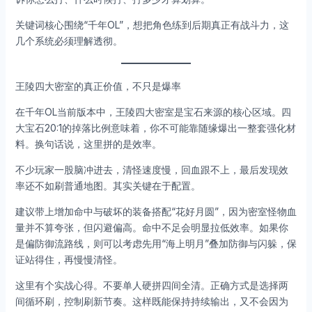
关键词核心围绕“千年OL”，想把角色练到后期真正有战斗力，这
几个系统必须理解透彻。
王陵四大密室的真正价值，不只是爆率
在千年OL当前版本中，王陵四大密室是宝石来源的核心区域。四
大宝石20:1的掉落比例意味着，你不可能靠随缘爆出一整套强化材
料。换句话说，这里拼的是效率。
不少玩家一股脑冲进去，清怪速度慢，回血跟不上，最后发现效
率还不如刷普通地图。其实关键在于配置。
建议带上增加命中与破坏的装备搭配“花好月圆”，因为密室怪物血
量并不算夸张，但闪避偏高。命中不足会明显拉低效率。如果你
是偏防御流路线，则可以考虑先用“海上明月”叠加防御与闪躲，保
证站得住，再慢慢清怪。
这里有个实战心得。不要单人硬拼四间全清。正确方式是选择两
间循环刷，控制刷新节奏。这样既能保持持续输出，又不会因为