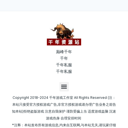
巅峰千年
千年
千年私服
千年私服
M
e
n
Copyright 2018-2024 千年游戏工作室 All Rights Reserved (注：
u
本站只接受官方授权游戏广告,非官方授权游戏请办理广告业务之前告
知本站)拒绝盗版游戏 注意自我保护 谨防受骗上当 适度游戏益脑 沉迷
游戏伤身 合理安排时间
*注释：本站发布所有游戏信息,均来自互联网,与本站无关,请玩家仔细