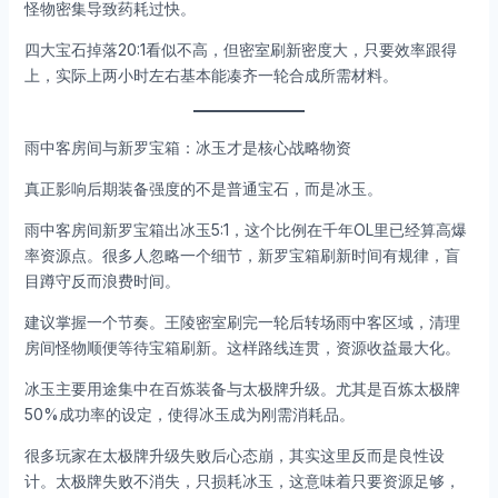
怪物密集导致药耗过快。
四大宝石掉落20:1看似不高，但密室刷新密度大，只要效率跟得
上，实际上两小时左右基本能凑齐一轮合成所需材料。
雨中客房间与新罗宝箱：冰玉才是核心战略物资
真正影响后期装备强度的不是普通宝石，而是冰玉。
雨中客房间新罗宝箱出冰玉5:1，这个比例在千年OL里已经算高爆
率资源点。很多人忽略一个细节，新罗宝箱刷新时间有规律，盲
目蹲守反而浪费时间。
建议掌握一个节奏。王陵密室刷完一轮后转场雨中客区域，清理
房间怪物顺便等待宝箱刷新。这样路线连贯，资源收益最大化。
冰玉主要用途集中在百炼装备与太极牌升级。尤其是百炼太极牌
50%成功率的设定，使得冰玉成为刚需消耗品。
很多玩家在太极牌升级失败后心态崩，其实这里反而是良性设
计。太极牌失败不消失，只损耗冰玉，这意味着只要资源足够，