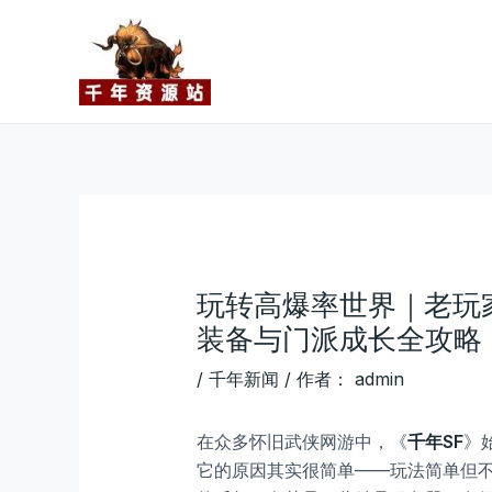
跳
Post
至
navigation
内
容
玩转高爆率世界｜老玩
装备与门派成长全攻略
/
千年新闻
/ 作者：
admin
在众多怀旧武侠网游中，《
千年SF
》
它的原因其实很简单——玩法简单但不