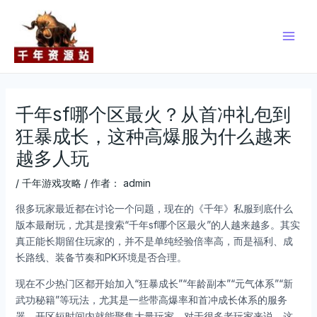
跳
Post
Main
至
navigation
Men
内
容
千年sf哪个区最火？从首冲礼包到
狂暴成长，这种高爆服为什么越来
越多人玩
/
千年游戏攻略
/ 作者：
admin
很多玩家最近都在讨论一个问题，现在的《千年》私服到底什么
版本最耐玩，尤其是搜索“千年sf哪个区最火”的人越来越多。其实
真正能长期留住玩家的，并不是单纯经验倍率高，而是福利、成
长路线、装备节奏和PK环境是否合理。
现在不少热门区都开始加入“狂暴成长”“年龄副本”“元气体系”“新
武功秘籍”等玩法，尤其是一些带高爆率和首冲成长体系的服务
器，开区短时间内就能聚集大量玩家。对于很多老玩家来说，这