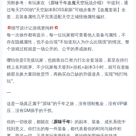
另附参考：有玩家在
《原味千年血魔天空玩法介绍》
中提到，通
过每天21:00的“天空副本BOSS刷新”可稳步集齐【血魔套装】全
套，且装备属性几乎完美适配天空之城怪物属性偏好。
细节设计让游戏更纯粹
每一次操作都有提示，每一位玩家都可查看他人装备与属性，不
存在隐藏属性，也不会出现“不知道别人为什么比我强”的情况。整
个游戏过程就是一场公开的、公平的养成旅程。
哪怕你是0充值玩家，也能靠自己努力打出全套顶装，甚至在排行
榜上名列前茅。不少玩家每天签到+挂机+副本3小时，就可在老板
娘那兑换大量回收货币，再购买自己缺的升级道具，实现“纯打纯
玩”。
—
这是一场真正属于“原味”的千年之旅，没有强制氪金，没有VIP碾
压，没有GM插手的干扰。
你的一切收获，都能在《
原味千年
》的副本、装备、成长系统中
找到意义。你打出的每一件装备，都代表着你的时间与操作积
累。而这一切，正是老玩家最怀念、最珍惜的那种千年味道。