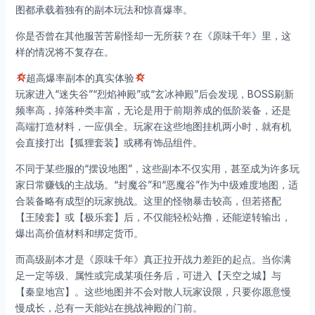
图都承载着独有的副本玩法和惊喜爆率。
你是否曾在其他服苦苦刷怪却一无所获？在《原味千年》里，这
样的情况将不复存在。
超高爆率副本的真实体验
玩家进入“迷失谷”“烈焰神殿”或“玄冰神殿”后会发现，BOSS刷新
频率高，掉落种类丰富，无论是用于前期养成的低阶装备，还是
高端打造材料，一应俱全。玩家在这些地图挂机两小时，就有机
会直接打出【狐狸套装】或稀有饰品组件。
不同于某些服的“摆设地图”，这些副本不仅实用，甚至成为许多玩
家日常赚钱的主战场。“封魔谷”和“恶魔谷”作为中级难度地图，适
合装备略有成型的玩家挑战。这里的怪物暴击较高，但若搭配
【王陵套】或【极乐套】后，不仅能轻松站撸，还能逆转输出，
爆出高价值材料和绑定货币。
而高级副本才是《原味千年》真正拉开战力差距的起点。当你满
足一定等级、属性或完成某项任务后，可进入【天空之城】与
【秦皇地宫】。这些地图并不会对散人玩家设限，只要你愿意慢
慢成长，总有一天能站在挑战神殿的门前。