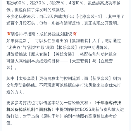
1段为90％，2段70％，3段25％，4段10％。虽然越高成功率越
低，但也保留了爆发时的成就感。
不少老玩家表示，自己3天内成功升出【七彩套装+4】，其中用了
近百个升段石头，但每一步都有清晰反馈，真正实现公开透明。
装备排行指南：成长路径规划建议
如果你是新手，可以从任务送出的【狐狸套装】入手，随后通过
“迷失谷”与“烈焰神殿”刷取【极乐套装】作为中期进阶装。
进阶后挑战【魔人套装】【英雄套装】，搭配技能与功体组合，
可进入高难副本挑战最终目标——【天空套装】与【血魔套
装】。
其中【太极套装】更偏向攻击与控制流派，而【新罗套装】则为
全能型防御路线。不同玩家可以根据自身打法风格来决定优先打
造的方向。
更多参考打法也可以借鉴本站另一篇经验文档：
《千年雨客传挂
机装备掉落机制全面解析》
中提到的副本BOSS刷新节奏和散人进
阶打法，对于当前《原味千年》的副本地图有高度相似参考价
值。