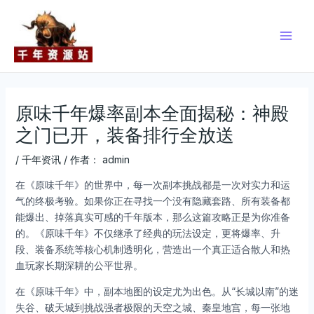
跳
Post
Main
至
navigation
Men
内
容
原味千年爆率副本全面揭秘：神殿
之门已开，装备排行全放送
/
千年资讯
/ 作者：
admin
在《原味千年》的世界中，每一次副本挑战都是一次对实力和运
气的终极考验。如果你正在寻找一个没有隐藏套路、所有装备都
能爆出、掉落真实可感的千年版本，那么这篇攻略正是为你准备
的。《原味千年》不仅继承了经典的玩法设定，更将爆率、升
段、装备系统等核心机制透明化，营造出一个真正适合散人和热
血玩家长期深耕的公平世界。
在《原味千年》中，副本地图的设定尤为出色。从“长城以南”的迷
失谷、破天城到挑战强者极限的天空之城、秦皇地宫，每一张地