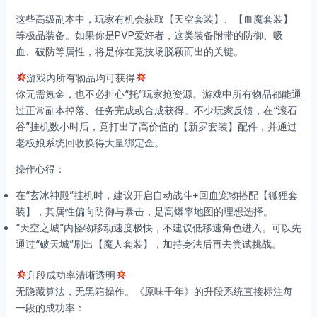
这些高级副本中，玩家有机会获取【天空套装】、【血魔套装】
等极品装备。如果你是PVP爱好者，这类装备附带的防御、吸
血、破防等属性，将是你在竞技场脱颖而出的关键。
游戏内所有物品均可获得
你无需氪金，也不必担心“托”玩家抢资源。游戏中所有物品都能通
过正常副本掉落、任务完成或合成获得。不少玩家反馈，在“滚石
谷”挂机数小时后，竟打出了高价值的【新罗套装】配件，并通过
老板娘系统回收换得大量绑定金。
操作心得：
在“玄冰神殿”挂机时，建议开启自动战斗+回血宠物搭配【狐狸套
装】，其属性偏向防御与暴击，是高爆率地图的理想选择。
“天空之城”内怪物移动速度极快，不建议低移速角色进入。可以先
通过“破天城”刷出【魔人套装】，加持身法后再去尝试挑战。
升段成功率清晰透明
无隐藏算法，无黑箱操作。《原味千年》的升段系统直接标注每
一段的成功率：