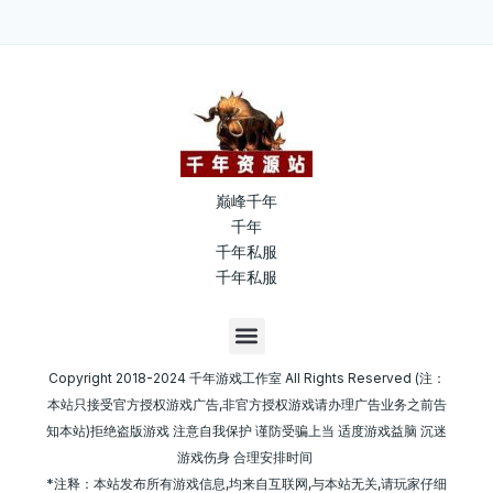
巅峰千年
千年
千年私服
千年私服
M
e
n
Copyright 2018-2024 千年游戏工作室 All Rights Reserved (注：
u
本站只接受官方授权游戏广告,非官方授权游戏请办理广告业务之前告
知本站)拒绝盗版游戏 注意自我保护 谨防受骗上当 适度游戏益脑 沉迷
游戏伤身 合理安排时间
*注释：本站发布所有游戏信息,均来自互联网,与本站无关,请玩家仔细