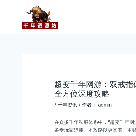
跳
Post
至
navigation
内
容
超变千年网游：双戒指
全方位深度攻略
/
千年资讯
/ 作者：
admin
在众多千年私服体系中，“超变千年网
备受玩家追捧。本攻略以更真实、更