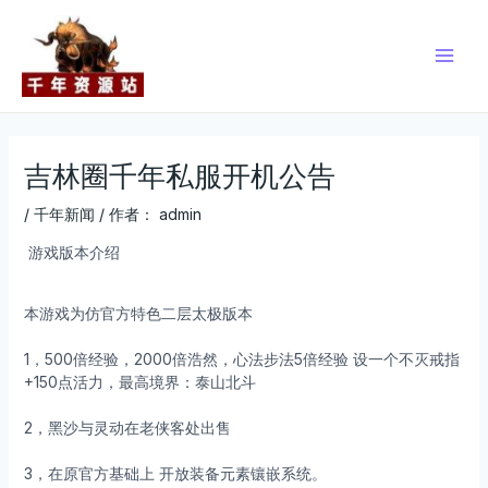
跳
Post
Main
至
navigation
Men
内
容
吉林圈千年私服开机公告
/
千年新闻
/ 作者：
admin
游戏版本介绍
本游戏为仿官方特色二层太极版本
1，500倍经验，2000倍浩然，心法步法5倍经验 设一个不灭戒指
+150点活力，最高境界：泰山北斗
2，黑沙与灵动在老侠客处出售
3，在原官方基础上 开放装备元素镶嵌系统。