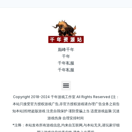
巅峰千年
千年
千年私服
千年私服
M
e
n
Copyright 2018-2024 千年游戏工作室 All Rights Reserved (注：
u
本站只接受官方授权游戏广告,非官方授权游戏请办理广告业务之前告
知本站)拒绝盗版游戏 注意自我保护 谨防受骗上当 适度游戏益脑 沉迷
游戏伤身 合理安排时间
*注释：本站发布所有游戏信息,均来自互联网,与本站无关,请玩家仔细