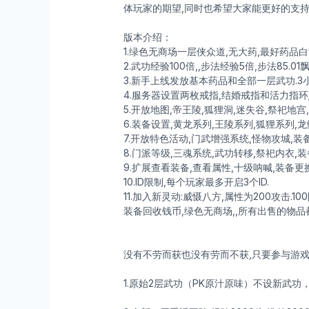
体玩家的期望,同时也希望大家能更好的支持
版本介绍：
1.绿色无商场一层侠众道,无大药,最好药品白
2.武功经验100倍,,步法经验5倍,步法85.0
3.新手上线发放基本药品和全部一层武功.3小
4.服务器设置两枚戒指,结婚戒指和活力指环
5.开放地图,帝王陵,狐狸洞,迷失谷,祭祀地宫
6.装备设置,黄龙系列,王陵系列,狐狸系列,龙
7.开放特色活动,门武增强系统,怪物攻城,装
8.门派等级,三魂系统,武功转移,祭祀内衣,
9.扩展查看装备,查看属性,十级呐喊,装备更
10.ID限制,每个玩家最多开启3个ID.
11.加入新灵动:威慑八方,属性为200攻击.10
装备回收钱币,绿色无商场,,所有出售的物
没有不劳而获也没有劳而不获,只要参与游戏
1.原始2层武功（PK原汁原味）不设新武