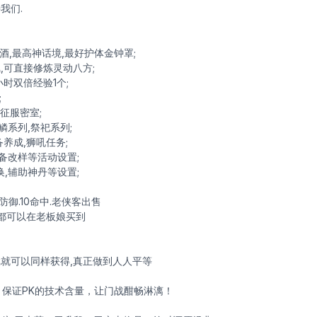
我们.
酒,最高神话境,最好护体金钟罩;
1飘,可直接修炼灵动八方;
时双倍经验1个;
;
,征服密室;
鳞系列,祭祀系列;
备养成,狮吼任务;
装备改样等活动设置;
换,辅助神丹等设置;
0防御.10命中.老侠客出售
品都可以在老板娘买到
就可以同样获得,真正做到人人平等
功，保证PK的技术含量，让门战酣畅淋漓！