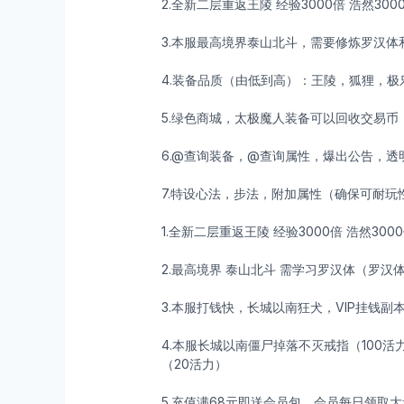
2.全新二层重返王陵 经验3000倍 浩然3
3.本服最高境界泰山北斗，需要修炼罗汉体
4.装备品质（由低到高）：王陵，狐狸，
5.绿色商城，太极魔人装备可以回收交易币
6.@查询装备，@查询属性，爆出公告，
7.特设心法，步法，附加属性（确保可耐玩
1.全新二层重返王陵 经验3000倍 浩然30
2.最高境界 泰山北斗 需学习罗汉体（罗汉
3.本服打钱快，长城以南狂犬，VIP挂钱
4.本服长城以南僵尸掉落不灭戒指（100活
（20活力）
5.充值满68元即送会员包，会员每日领取