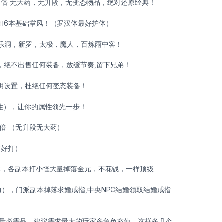
000倍 无大药，无升段，无变态物品，绝对还原经典！
和6本基础掌风！（罗汉体最好护体）
极乐洞，新罗，太极，魔人，百炼雨中客！
，绝不出售任何装备，放缓节奏,留下兄弟！
透明设置，杜绝任何变态装备！
性），让你的属性领先一步！
00倍 （无升段无大药）
体好打）
副本，各副本打小怪大量掉落金元，不花钱，一样顶级
力），门派副本掉落求婚戒指,中央NPC结婚领取结婚戒指
大量必需品，建议需求量大的玩家多角色充值，这样多几个