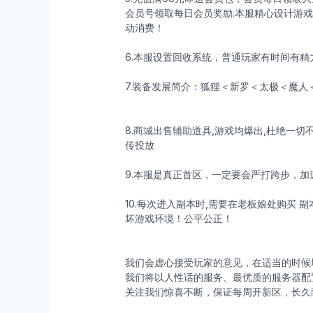
会员号领取每日会员奖励.本服精心设计游
动消费！
6.本服设置回收系统，普通玩家有时间有精
7.装备发展简介：狐狸＜新罗＜太极＜魔人
8.商城出售辅助道具,游戏均爆出,杜绝一
传投放
9.本服是真正首区，一定要会严打跨步，
10.每次进入副本时,需要在老板娘处购买 
坏游戏环境！公平公正！
我们会虚心接受玩家的意见，在适当的时候
我们将以人性话的服务、最优质的服务器配置
关注我们惊喜不断，保证每周开新区，长久