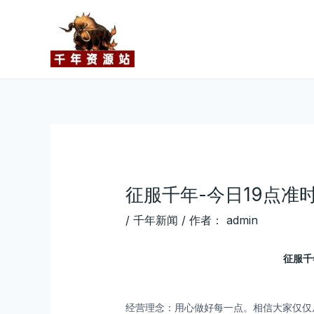
跳
Post
至
navigation
内
容
征服千年-今日19点准
/
千年新闻
/ 作者：
admin
征服千
经营理念：用心做好每一点。相信大家仅仅