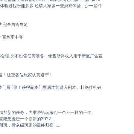
戏体验过程乐趣多多 还请大家多一些游戏体验，少一些冲
力完全自给自足
＜百炼雨中客
切不合理,决不出售任何装备，销售所得收入用于新区广告宣
加速！还望各位玩家认真遵守！
副本门票 1张！获得副本门票后才能进入副本。杜绝挂机破
增加新的任务，力求带给玩家们一个不一样的千年。
陪您走进一个崭新的2022…
耐玩，骨灰级玩家的最终归宿 ……