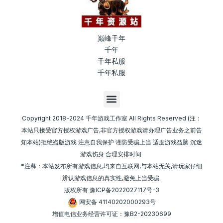
巅峰千年
千年
千年私服
千年私服
M
e
n
Copyright 2018-2024 千年游戏工作室 All Rights Reserved (注：
u
本站只接受官方授权游戏广告,非官方授权游戏请办理广告业务之前告
知本站)拒绝盗版游戏 注意自我保护 谨防受骗上当 适度游戏益脑 沉迷
游戏伤身 合理安排时间
*注释：本站发布所有游戏信息,均来自互联网,与本站无关,请玩家仔细
辨认游戏信息的真实性,避免上当受骗.
版权所有
豫ICP备2022027117号-3
网安备 41140202000293号
增值电信业务经营许可证：豫B2-20230699