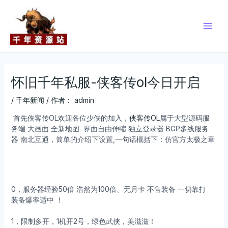
跳
Post
Main
至
navigation
Men
内
容
怀旧千年私服-侠客传ol今日开启
/
千年新闻
/ 作者：
admin
首先侠客传OL欢迎各位少侠的加入，
侠客传OL
属于大型源码服
务端 大画面 全新地图 界面自由伸缩 独立登录器 BGP多线服务
器 南北互通，简单的介绍下设置,一句话概括下：仿官方太极之章
0，服务器经验50倍 浩然为100倍、无月卡 不售装备 一切靠打
装备爆率适中 ！
1，限制多开，1机开2号，绿色武侠，美滋滋！