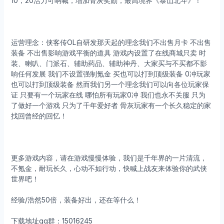
10，20活力可呐喊，增加骨灰奖励，最高境界《泰山北斗》！
运营理念：侠客传OL自研发那天起的理念我们不出售月卡 不出售
装备 不出售影响游戏平衡的道具 游戏内设置了在线商城只卖 时
装、喇叭、门派石、辅助药品、辅助神丹、大家买与不买都不影
响任何发展 我们不设置强制氪金 买也可以打到顶级装备 0冲玩家
也可以打到顶级装备 然而我们另一个理念我们可以向各位玩家保
证 只要有一个玩家在线 哪怕所有玩家0冲 我们也永不关服 只为
了做好一个游戏 只为了千年爱好者 骨灰玩家有一个长久稳定的家
找回曾经的回忆！
更多游戏内容，请在游戏慢慢体验，我们是千年界的一片清流，
不氪金，耐玩长久，心动不如行动，快喊上战友来体验你的武侠
世界吧！
经验/浩然50倍，装备好出，还在等什么！
下载地址qq群：15016245