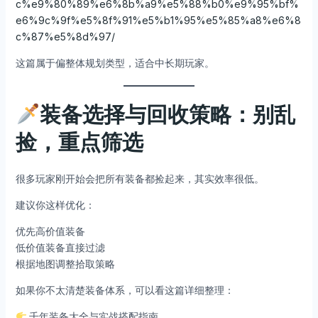
c%e9%80%89%e6%8b%a9%e5%88%b0%e9%95%bf%
e6%9c%9f%e5%8f%91%e5%b1%95%e5%85%a8%e6%8
c%87%e5%8d%97/
这篇属于偏整体规划类型，适合中长期玩家。
装备选择与回收策略：别乱
捡，重点筛选
很多玩家刚开始会把所有装备都捡起来，其实效率很低。
建议你这样优化：
优先高价值装备
低价值装备直接过滤
根据地图调整拾取策略
如果你不太清楚装备体系，可以看这篇详细整理：
千年装备大全与实战搭配指南