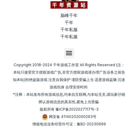
巅峰千年
千年
千年私服
千年私服
M
e
n
Copyright 2018-2024 千年游戏工作室 All Rights Reserved (注：
u
本站只接受官方授权游戏广告,非官方授权游戏请办理广告业务之前告
知本站)拒绝盗版游戏 注意自我保护 谨防受骗上当 适度游戏益脑 沉迷
游戏伤身 合理安排时间
*注释：本站发布所有游戏信息,均来自互联网,与本站无关,请玩家仔细
辨认游戏信息的真实性,避免上当受骗.
版权所有
豫ICP备2022027117号-3
网安备 41140202000293号
增值电信业务经营许可证：豫B2-20230699