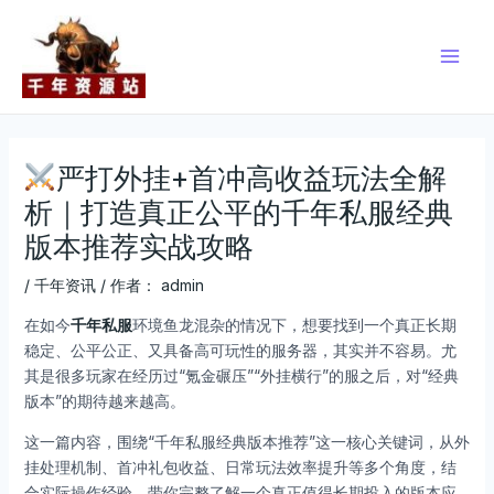
跳
Post
Main
至
navigation
Men
内
容
严打外挂+首冲高收益玩法全解
析｜打造真正公平的千年私服经典
版本推荐实战攻略
/
千年资讯
/ 作者：
admin
在如今
千年私服
环境鱼龙混杂的情况下，想要找到一个真正长期
稳定、公平公正、又具备高可玩性的服务器，其实并不容易。尤
其是很多玩家在经历过“氪金碾压”“外挂横行”的服之后，对“经典
版本”的期待越来越高。
这一篇内容，围绕“千年私服经典版本推荐”这一核心关键词，从外
挂处理机制、首冲礼包收益、日常玩法效率提升等多个角度，结
合实际操作经验，带你完整了解一个真正值得长期投入的版本应