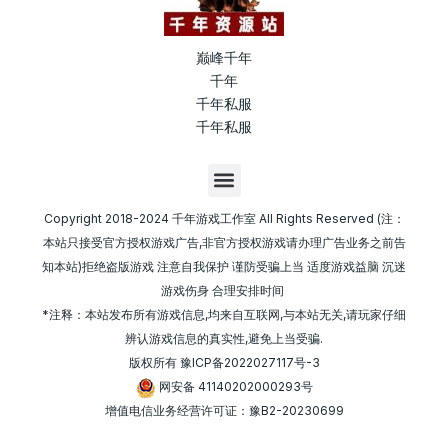
巅峰千年
千年
千年私服
千年私服
M
e
n
Copyright 2018-2024 千年游戏工作室 All Rights Reserved (注：
u
本站只接受官方授权游戏广告,非官方授权游戏请办理广告业务之前告
知本站)拒绝盗版游戏 注意自我保护 谨防受骗上当 适度游戏益脑 沉迷
游戏伤身 合理安排时间
*注释：本站发布所有游戏信息,均来自互联网,与本站无关,请玩家仔细
辨认游戏信息的真实性,避免上当受骗.
版权所有
豫ICP备2022027117号-3
网安备 41140202000293号
增值电信业务经营许可证：豫B2-20230699