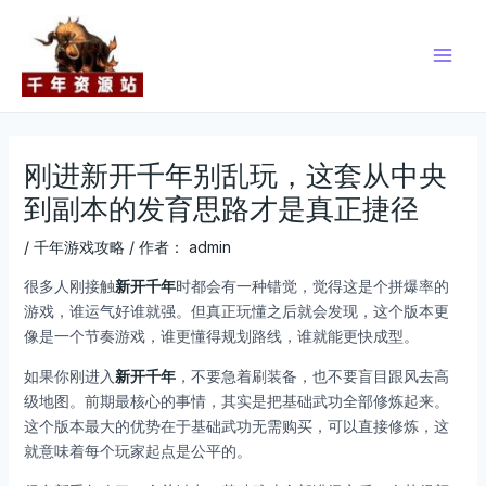
跳
Post
Main
至
navigation
Men
内
容
刚进新开千年别乱玩，这套从中央
到副本的发育思路才是真正捷径
/
千年游戏攻略
/ 作者：
admin
很多人刚接触
新开千年
时都会有一种错觉，觉得这是个拼爆率的
游戏，谁运气好谁就强。但真正玩懂之后就会发现，这个版本更
像是一个节奏游戏，谁更懂得规划路线，谁就能更快成型。
如果你刚进入
新开千年
，不要急着刷装备，也不要盲目跟风去高
级地图。前期最核心的事情，其实是把基础武功全部修炼起来。
这个版本最大的优势在于基础武功无需购买，可以直接修炼，这
就意味着每个玩家起点是公平的。