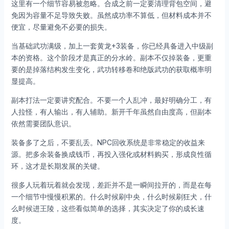
这里有一个细节容易被忽略。合成之前一定要清理背包空间，避
免因为容量不足导致失败。虽然成功率不算低，但材料成本并不
便宜，尽量避免不必要的损失。
当基础武功满级，加上一套黄龙+3装备，你已经具备进入中级副
本的资格。这个阶段才是真正的分水岭。副本不仅掉装备，更重
要的是掉落结构发生变化，武功转移卷和绝版武功的获取概率明
显提高。
副本打法一定要讲究配合。不要一个人乱冲，最好明确分工，有
人拉怪，有人输出，有人辅助。新开千年虽然自由度高，但副本
依然需要团队意识。
装备多了之后，不要乱丢。NPC回收系统是非常稳定的收益来
源。把多余装备换成钱币，再投入强化或材料购买，形成良性循
环，这才是长期发展的关键。
很多人玩着玩着就会发现，差距并不是一瞬间拉开的，而是在每
一个细节中慢慢积累的。什么时候刷中央，什么时候刷狂犬，什
么时候进王陵，这些看似简单的选择，其实决定了你的成长速
度。