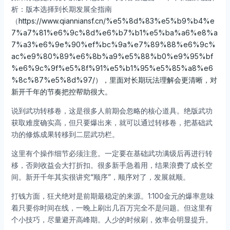
析：版本选择到长期发展全指南
（
https://www.qianniansf.cn/%e5%8d%83%e5%b9%b4%e
7%a7%81%e6%9c%8d%e6%b7%b1%e5%ba%a6%e8%a
7%a3%e6%9e%90%ef%bc%9a%e7%89%88%e6%9c%
ac%e9%80%89%e6%8b%a9%e5%88%b0%e9%95%bf
%e6%9c%9f%e5%8f%91%e5%b1%95%e5%85%a8%e6
%8c%87%e5%8d%97/），里面对长期玩法理解会更清晰，对
新开千年的节奏把控帮助很大。
说到武功转移卷，这是很多人前期会忽略的核心道具。绝版武功
获取难度确实高，但只要爆出来，就可以通过转移卷，把基础武
功的修炼成果转移到二层武功栏。
这里有个操作细节必须注意。一定要在基础武功满级后再进行转
移，否则收益会大打折扣。很多新手急着用，结果浪费了成长空
间。新开千年其实很讲究“顺序”，顺序对了，发展就顺。
打钱方面，狂犬绝对是前期最稳定的来源。1:100金元的爆率意味
着只要你时间在线，一晚上刷出几百万完全不是问题。但这里有
个小技巧，尽量避开高峰期。人少的时候刷，效率会明显提升。