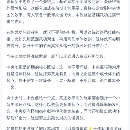
很多新手忽略了一个关键点：基础武功全部满级之后，会获得额
外属性加成。这部分加成在前期非常重要，直接决定你刷中央地
图的效率。有人装备一般却刷怪飞快，本质就是基础武功拉满带
来的差距。
在练武功的过程中，建议不要单纯挂机。可以边练边熟悉技能衔
接，比如先用范围武功聚怪，再用高伤单体收割，这样效率会明
显提升。新开千年的节奏其实从这一刻就开始拉开差距了。
当基础武功逐渐成型后，就可以正式进入资源积累阶段。
中央地图是前期的核心区域，这一点不用怀疑。中央宝箱和鸠摩
智是必刷目标，这里掉落黄龙装备，而黄龙正是整个成长体系的
起点。你不需要一次爆齐，只要不断刷、不断合成，迟早能凑齐
一套。
刷中央时，不要傻站一个点。真正效率高的玩家都会选择一个小
范围循环路线，这样可以覆盖更多刷新点，同时提高爆率触发机
会。中央所有怪物都有概率掉落黄龙装备，同时还能爆出武功转
移卷和金元，这些都是后期发展的关键资源。
如果你想更系统了解版本思路，可以看看这篇
千年私服深度解