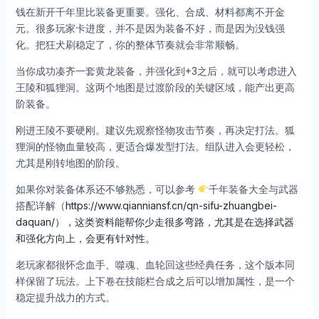
钱在新开千年里比装备更重要。强化、合成、材料都离不开金
元。很多玩家卡进度，并不是因为装备不好，而是因为没钱强
化。把狂犬刷稳定了，你的整体节奏就会非常顺畅。
当你成功凑齐一套黄龙装备，并强化到+3之后，就可以考虑进入
王陵和狐狸洞。这两个地图是过渡阶段的关键区域，能产出更高
阶装备。
刚进王陵不要硬刚。建议先观察怪物攻击节奏，再决定打法。狐
狸洞的怪物血量较高，更适合爆发型打法。组队进入会更轻松，
尤其是刚转地图的阶段。
如果你对装备体系还不够熟悉，可以参考
千年装备大全与武器
搭配详解（
https://www.qianniansf.cn/qn-sifu-zhuangbei-
daquan/），这类资料能帮你少走很多弯路，尤其是在选择武器
和强化方向上，会更有针对性。
老玩家都很怀念血手、噬魂、血轮回这些经典任务，这个版本同
样保留了玩法。上下卷在技能栏合成之后可以增加属性，是一个
稳定提升战力的方式。