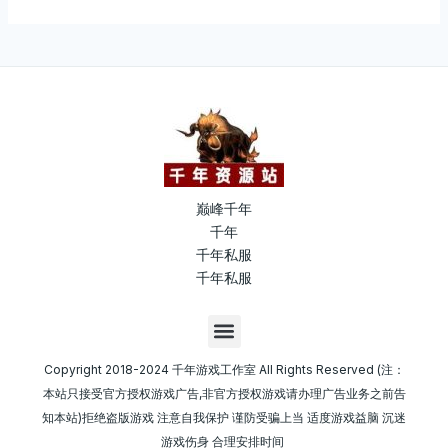
巅峰千年
千年
千年私服
千年私服
M
e
n
Copyright 2018-2024 千年游戏工作室 All Rights Reserved (注：
u
本站只接受官方授权游戏广告,非官方授权游戏请办理广告业务之前告
知本站)拒绝盗版游戏 注意自我保护 谨防受骗上当 适度游戏益脑 沉迷
游戏伤身 合理安排时间