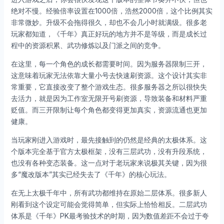
绝对不慢。经验倍率设置在1000倍，浩然2000倍，这个比例其实
非常微妙。升级不会拖得很久，却也不会几小时就满级。很多老
玩家都知道，《千年》真正好玩的地方并不是等级，而是成长过
程中的资源积累、武功修炼以及门派之间的竞争。
在这里，每一个角色的成长都需要时间。因为服务器限制三开，
这意味着玩家无法依靠大量小号去快速刷资源。这个设计其实非
常重要，它直接改变了整个游戏生态。很多服务器之所以很快失
去活力，就是因为工作室无限开号刷资源，导致装备和材料严重
贬值。而三开限制让每个角色都变得更加真实，资源流通也更加
健康。
当玩家刚进入游戏时，最先接触到的仍然是经典的太极体系。这
个版本完全基于官方太极框架，没有三层武功，没有升段系统，
也没有各种变态装备。这一点对于老玩家来说极其关键，因为很
多“魔改版本”其实已经失去了《千年》的核心玩法。
在无上太极千年中，所有武功都维持在原始二层体系。很多新人
刚看到这个设定可能会觉得简单，但实际上恰恰相反。二层武功
体系是《千年》PK最考验技术的时期，因为数值差距不会过于夸