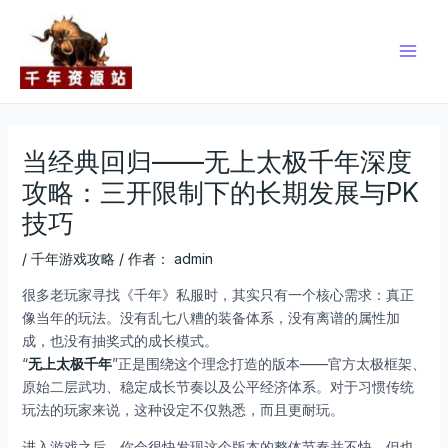
跳
Post
Main
至
navigation
Men
内
容
当经典回归——无上太极千年深度
攻略：三开限制下的长期发展与PK
技巧
/
千年游戏攻略
/ 作者：
admin
很多老玩家寻找《千年》私服时，其实只有一个核心需求：真正
像当年的玩法。没有乱七八糟的装备体系，没有离谱的属性加
成，也没有抽奖式的成长模式。
“
无上太极千年
”正是围绕这个理念打造的版本——官方太极框架、
原始二层武功、稳定成长节奏以及公平经济体系。对于习惯传统
玩法的玩家来说，这种设定不仅熟悉，而且更耐玩。
进入游戏之后，你会很快发现这个版本的整体节奏并不快，但也