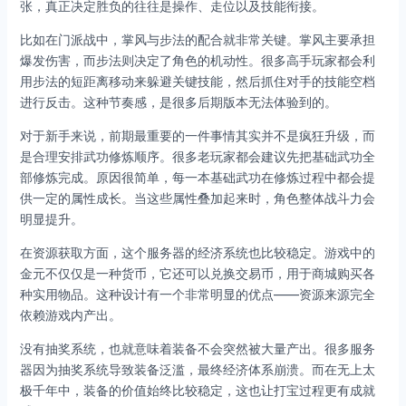
张，真正决定胜负的往往是操作、走位以及技能衔接。
比如在门派战中，掌风与步法的配合就非常关键。掌风主要承担
爆发伤害，而步法则决定了角色的机动性。很多高手玩家都会利
用步法的短距离移动来躲避关键技能，然后抓住对手的技能空档
进行反击。这种节奏感，是很多后期版本无法体验到的。
对于新手来说，前期最重要的一件事情其实并不是疯狂升级，而
是合理安排武功修炼顺序。很多老玩家都会建议先把基础武功全
部修炼完成。原因很简单，每一本基础武功在修炼过程中都会提
供一定的属性成长。当这些属性叠加起来时，角色整体战斗力会
明显提升。
在资源获取方面，这个服务器的经济系统也比较稳定。游戏中的
金元不仅仅是一种货币，它还可以兑换交易币，用于商城购买各
种实用物品。这种设计有一个非常明显的优点——资源来源完全
依赖游戏内产出。
没有抽奖系统，也就意味着装备不会突然被大量产出。很多服务
器因为抽奖系统导致装备泛滥，最终经济体系崩溃。而在无上太
极千年中，装备的价值始终比较稳定，这也让打宝过程更有成就