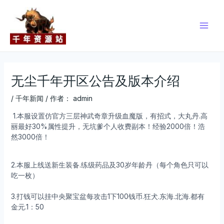
跳
Post
Main
至
navigation
Men
内
容
无尘千年开区公告及版本介绍
/
千年新闻
/ 作者：
admin
1.本服设置仿官方三层神武奇章升级血魔版，有招式，大丸丹.高
丽最好30%属性提升，无坑爹个人收费副本！经验2000倍！浩
然3000倍！
2.本服上线送新生装备.练级药品及30岁年龄丹（每个角色只可以
吃一枚）
3.打钱可以挂中央聚宝盆每攻击1下100钱币.狂犬.东海.北海.都有
金元.1：50