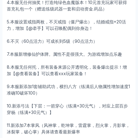
4.本服无任何抽奖！打造纯绿色血魔版本！10元首充玩家可获得
首充礼包一个（赠送练级武器一套和启动资金.药品）
5.本服设置戒指两枚，不灭戒指（僵尸爆出），结婚戒指+20活
力，增加【@牵手】可以召唤配偶到你身边！
6.不灭（60点活力）可成长到5级（90点活力）
7.本服新增修仙护体牌。属性不是很强大。为游戏增加点乐趣
8.本服无任何托，所有装备来源公开透明化，装备爆出提示！增
加【@查看装备】可以查看xxx玩家装备！
9.本服新添加1套辅助武功，横扫八方（练满后人物属性增加速度1
准确10破坏100）
10.新添弓法【下层：一箭穿心（练满+30元气），对应上层百步
穿杨（练满+30元气）】
11.新添加7本掌风（风神掌，乾坤掌，雷霆掌，烈火掌，月影掌，
冰裂掌，破心掌）具体请查看最新爆率