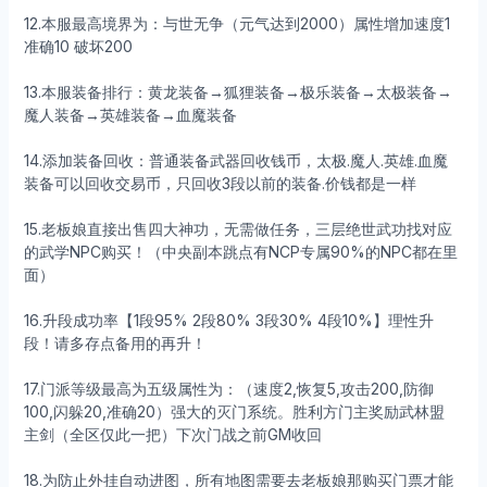
12.本服最高境界为：与世无争（元气达到2000）属性增加速度1
准确10 破坏200
13.本服装备排行：黄龙装备→狐狸装备→极乐装备→太极装备→
魔人装备→英雄装备→血魔装备
14.添加装备回收：普通装备武器回收钱币，太极.魔人.英雄.血魔
装备可以回收交易币，只回收3段以前的装备.价钱都是一样
15.老板娘直接出售四大神功，无需做任务，三层绝世武功找对应
的武学NPC购买！（中央副本跳点有NCP专属90%的NPC都在里
面）
16.升段成功率【1段95% 2段80% 3段30% 4段10%】理性升
段！请多存点备用的再升！
17.门派等级最高为五级属性为：（速度2,恢复5,攻击200,防御
100,闪躲20,准确20）强大的灭门系统。胜利方门主奖励武林盟
主剑（全区仅此一把）下次门战之前GM收回
18.为防止外挂自动进图，所有地图需要去老板娘那购买门票才能