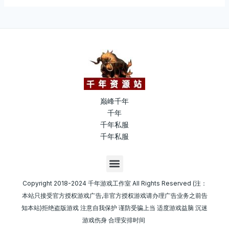
巅峰千年
千年
千年私服
千年私服
M
e
n
Copyright 2018-2024 千年游戏工作室 All Rights Reserved (注：
u
本站只接受官方授权游戏广告,非官方授权游戏请办理广告业务之前告
知本站)拒绝盗版游戏 注意自我保护 谨防受骗上当 适度游戏益脑 沉迷
游戏伤身 合理安排时间