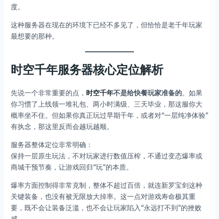
度。
这种服务器在现在的环境下已经不多见了，但恰恰是老千年玩家
最想要的那种。
时空千年服务器核心定位解析
先说一个非常重要的点，
时空千年
不是给快餐玩家准备的
。如果
你习惯了上线领一堆礼包、两小时满级、三天毕业，那这服你大
概率坐不住。但如果你真正玩过早期千年，或者对“一层纯净体验”
有执念，那这里反而会越玩越顺。
服务器整体定位非常明确：
保持一层原生玩法，不对玩家进行数值压榨，不通过变态爆率或
商城干预节奏，让游戏回归“玩”的本质。
爆率方面控制得非常克制，整体不超过百倍，就连新罗宝剑这种
关键装备，也没有被无限放大掉率。这一点对游戏寿命极其重
要，既不会让装备泛滥，也不会让玩家陷入“永远打不到”的挫败
感。