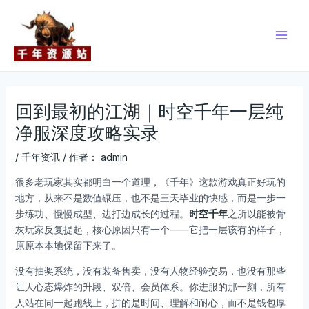
跳
Post
Main
至
navigation
Men
内
容
回到最初的江湖｜时空千年一层纯
净服深度攻略实录
/
千年资讯
/ 作者：
admin
很多老玩家其实都明白一个道理，《千年》这款游戏真正好玩的
地方，从来不是数值碾压，也不是三天毕业的快感，而是一步一
步练功、慢慢成型、边打边成长的过程。
时空千年
之所以能被骨
灰玩家反复提起，核心原因只有一个——它把一层该有的样子，
原原本本地保留下来了。
没有抽奖系统，没有装备售卖，没有人物经验交易，也没有那些
让人心态爆炸的升段、双倍、会员体系。你进服的那一刻，所有
人站在同一起跑线上，拼的是时间、理解和耐心，而不是钱包厚