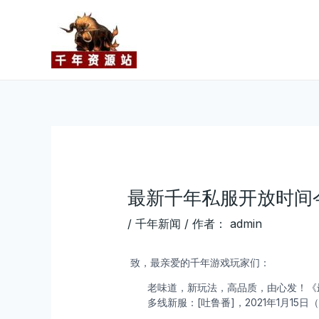
跳
Post
至
navigation
内
容
最新千年私服开放时间今
/
千年新闻
/ 作者：
admin
致，最亲爱的千年游戏玩家们：
老味道，新玩法，高品质，由心发！《
多线新服：[吐鲁番]，2021年1月15日