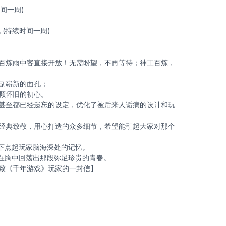
间一周)
(持续时间一周)
炼雨中客直接开放！无需盼望，不再等待；神工百炼，
副崭新的面孔；
颗怀旧的初心。
至都已经遗忘的设定，优化了被后来人诟病的设计和玩
典致敬，用心打造的众多细节，希望能引起大家对那个
下点起玩家脑海深处的记忆。
在胸中回荡出那段弥足珍贵的青春。
《千年游戏》玩家的一封信】