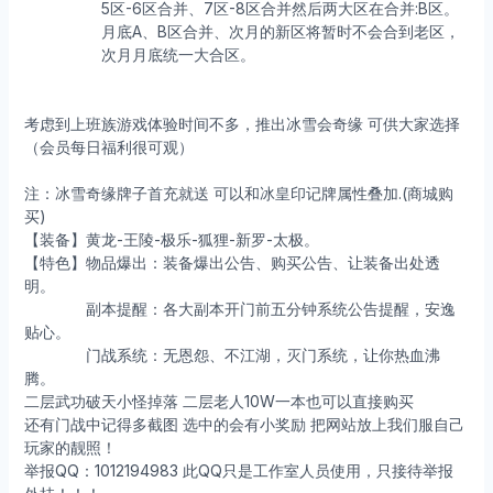
5区-6区合并、7区-8区合并然后两大区在合并:B区。
月底A、B区合并、次月的新区将暂时不会合到老区，
次月月底统一大合区。
考虑到上班族游戏体验时间不多，推出冰雪会奇缘 可供大家选择
（会员每日福利很可观）
注：冰雪奇缘牌子首充就送 可以和冰皇印记牌属性叠加.(商城购
买)
【装备】黄龙-王陵-极乐-狐狸-新罗-太极。
【特色】物品爆出：装备爆出公告、购买公告、让装备出处透
明。
副本提醒：各大副本开门前五分钟系统公告提醒，安逸
贴心。
门战系统：无恩怨、不江湖，灭门系统，让你热血沸
腾。
二层武功破天小怪掉落 二层老人10W一本也可以直接购买
还有门战中记得多截图 选中的会有小奖励 把网站放上我们服自己
玩家的靓照！
举报QQ：1012194983 此QQ只是工作室人员使用，只接待举报