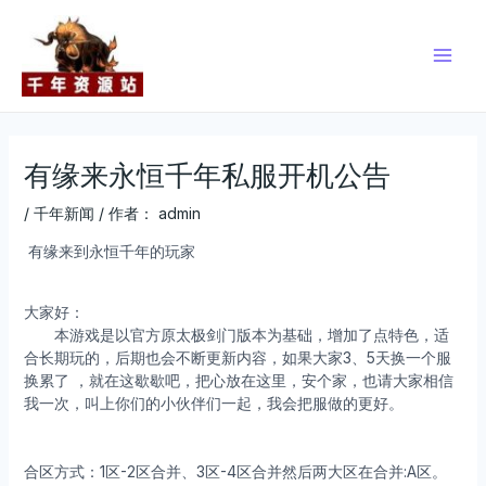
跳
Post
Main
至
navigation
Men
内
容
有缘来永恒千年私服开机公告
/
千年新闻
/ 作者：
admin
有缘来到永恒千年的玩家
大家好：
本游戏是以官方原太极剑门版本为基础，增加了点特色，适
合长期玩的，后期也会不断更新内容，如果大家3、5天换一个服
换累了 ，就在这歇歇吧，把心放在这里，安个家，也请大家相信
我一次，叫上你们的小伙伴们一起，我会把服做的更好。
合区方式：1区-2区合并、3区-4区合并然后两大区在合并:A区。