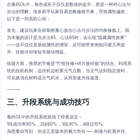
在毒药OL中，角色成长不仅仅是数值的提升，更是一种对心法与
步法的理解。很多新手玩家容易忽略修炼节奏，导致属性偏差，
以下是一些高阶心得：
首先，建议玩家在前期将重心放在心法与步法的均衡修炼上。因
为本服的设计是当步法85、心法85时，会出现“隐藏属性效果”
——这不仅仅是基础属性的增加，还可能带来例如闪避几率提
升、技能冷却缩短等被动增益。
练级方面，推荐的节奏是“打怪挂修+碎片换经验”的结合。利用系
统的挂机机制，边挂机边积累元气点数，当元气达到指定值时，
可兑换强化材料或元气药水，从而加速升段速度。
———
三、升段系统与成功技巧
毒药OL中的升段系统延续了经典设定：
1段成功率90%，2段80%，3段30%，4段仅10%。
虽然看似苛刻，但这正是版本的魅力所在——刺激与机遇并存。