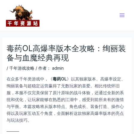
跳
Post
Main
至
navigation
Men
内
容
毒药OL高爆率版本全攻略：绚丽装
备与血魔经典再现
/
千年游戏攻略
/ 作者：
admin
在众多千年类游戏中，《
毒药OL
》以其独家版本、高爆率设定、
绚丽装备与超稳定运营赢得了无数玩家的喜爱。相比传统怀旧
服，本服不仅完美保留了原汁原味的战斗体验，还通过全新的系
统和优化，让玩家能够在熟悉的江湖中，感受到前所未有的激情
与平衡。本篇攻略将从版本特点、角色成长、装备打造、操作心
得以及玩家互动五个角度，全面解析这款独家高爆率版本的亮点
与玩法技巧。
———