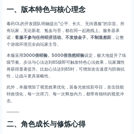
一、版本特色与核心理念
毒药OL的开发团队明确提出“公平、长久、无待遇服”的宗旨。所
有玩家，无论新老、氪金与否，都在同一起跑线上。服务器承
诺：
客服不参与任何经济活动、不发放金子、不制造差距
，让整
个游戏环境完全由玩家主导。
本服采用
3000倍经验、5000倍浩然经验
设定，极大地提升了练
级节奏。步法与心法达到85级即可触发特色心法效果，玩家属性
将获得显著提升。比如心法达到85时，可增加攻击速度与防御抗
性，让战斗更具策略性。
此外，本服增加了视觉效果优化，装备光效炫彩夺目，攻击技能
特效强化，每一次挥刀、每一次释放内力，都带有独特的视觉冲
击。
———
二、角色成长与修炼心得