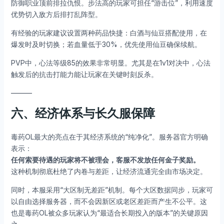
防御职业顶前排拉仇恨。步法高的玩家可担任“游击位”，利用速度
优势切入敌方后排打乱阵型。
有经验的玩家建议设置两种药品快捷：白酒与仙豆搭配使用，在
爆发时及时切换；若血量低于30%，优先使用仙豆确保续航。
PVP中，心法等级85的效果非常明显。尤其是在1v1对决中，心法
触发后的抗击打能力能让玩家在关键时刻反杀。
———
六、经济体系与长久服保障
毒药OL最大的亮点在于其经济系统的“纯净化”。服务器官方明确
表示：
任何索要待遇的玩家将不被理会，客服不发放任何金子奖励。
这种机制彻底杜绝了内卷与差距，让经济流通完全由市场决定。
同时，本服采用“大区制无差距”机制。每个大区数据同步，玩家可
以自由选择服务器，而不会因新区或老区差距而产生不公平。这
也是毒药OL被众多玩家认为“最适合长期投入的版本”的关键原因