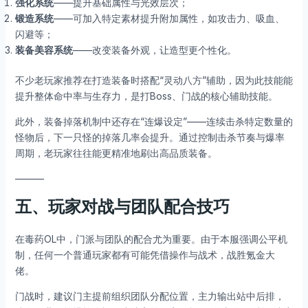
强化系统
——提升基础属性与光效层次；
锻造系统
——可加入特定素材提升附加属性，如攻击力、吸血、
闪避等；
装备美容系统
——改变装备外观，让造型更个性化。
不少老玩家推荐在打造装备时搭配“灵动八方”辅助，因为此技能能
提升整体命中率与生存力，是打Boss、门战的核心辅助技能。
此外，装备掉落机制中还存在“连爆设定”——连续击杀特定数量的
怪物后，下一只怪的掉落几率会提升。通过控制击杀节奏与爆率
周期，老玩家往往能更精准地刷出高品质装备。
———
五、玩家对战与团队配合技巧
在毒药OL中，门派与团队的配合尤为重要。由于本服强调公平机
制，任何一个普通玩家都有可能凭借操作与战术，战胜氪金大
佬。
门战时，建议门主提前组织团队分配位置，主力输出站中后排，